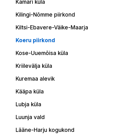
Kamari küla
Kilingi-Nõmme piirkond
Kiltsi-Ebavere-Väike-Maarja
Koeru piirkond
Kose-Uuemõisa küla
Kriilevälja küla
Kuremaa alevik
Kääpa küla
Lubja küla
Luunja vald
Lääne-Harju kogukond