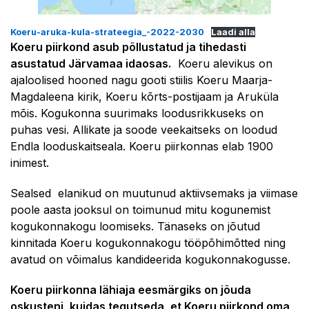
Koeru-aruka-kula-strateegia_-2022-2030
Laadi alla
Koeru piirkond asub põllustatud ja tihedasti
asustatud Järvamaa idaosas.
Koeru alevikus on
ajaloolised hooned nagu gooti stiilis Koeru Maarja-
Magdaleena kirik, Koeru kõrts-postijaam ja Aruküla
mõis. Kogukonna suurimaks loodusrikkuseks on
puhas vesi. Allikate ja soode veekaitseks on loodud
Endla looduskaitseala. Koeru piirkonnas elab 1900
inimest.
Sealsed elanikud on muutunud aktiivsemaks ja viimase
poole aasta jooksul on toimunud mitu kogunemist
kogukonnakogu loomiseks. Tänaseks on jõutud
kinnitada Koeru kogukonnakogu tööpõhimõtted ning
avatud on võimalus kandideerida kogukonnakogusse.
Koeru piirkonna lähiaja eesmärgiks on jõuda
oskusteni, kuidas tegutseda, et Koeru piirkond oma