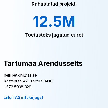
Rahastatud projekti
12.5M
Toetusteks jagatud eurot
Tartumaa Arendusselts
heili.petkin@tas.ee
Kastani tn 42, Tartu 50410
+372 5038 329
Liitu TAS infokirjaga!