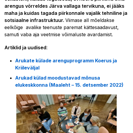
arengus võrreldes Järva vallaga tervikuna, ei jääks
maha ja kuidas tagada piirkonnale vajalik tehniline ja
sotsiaalne infrastruktuur.
Viimase all mõeldakse
eelkõige avalike teenuste paremat kättesaadavust,
samuti vaba aja veetmise võimaluste avardamist.
Artiklid ja uudised
:
Arukate külade arenguprogramm Koerus ja
Kriileväljal
Arukad külad moodustavad mõnusa
elukeskkonna (Maaleht – 15. detsember 2022)