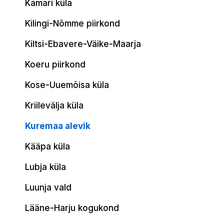
Kamari küla
Kilingi-Nõmme piirkond
Kiltsi-Ebavere-Väike-Maarja
Koeru piirkond
Kose-Uuemõisa küla
Kriilevälja küla
Kuremaa alevik
Kääpa küla
Lubja küla
Luunja vald
Lääne-Harju kogukond