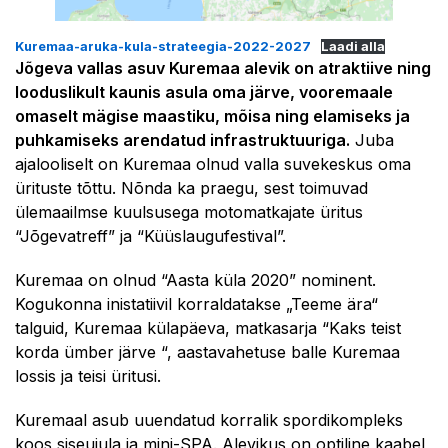
Kuremaa-aruka-kula-strateegia-2022-2027
Laadi alla
Jõgeva vallas asuv Kuremaa alevik on atraktiive ning
looduslikult kaunis asula oma järve, vooremaale
omaselt mägise maastiku, mõisa ning elamiseks ja
puhkamiseks arendatud infrastruktuuriga.
Juba
ajalooliselt on Kuremaa olnud valla suvekeskus oma
ürituste tõttu. Nõnda ka praegu, sest toimuvad
ülemaailmse kuulsusega motomatkajate üritus
“Jõgevatreff” ja “Küüslaugufestival”.
Kuremaa on olnud “Aasta küla 2020” nominent.
Kogukonna inistatiivil korraldatakse „Teeme ära“
talguid, Kuremaa külapäeva, matkasarja “Kaks teist
korda ümber järve “, aastavahetuse balle Kuremaa
lossis ja teisi üritusi.
Kuremaal asub uuendatud korralik spordikompleks
koos siseujula ja mini-SPA. Alevikus on optiline kaabel,