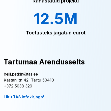
Rahastatud projekti
12.5M
Toetusteks jagatud eurot
Tartumaa Arendusselts
heili.petkin@tas.ee
Kastani tn 42, Tartu 50410
+372 5038 329
Liitu TAS infokirjaga!