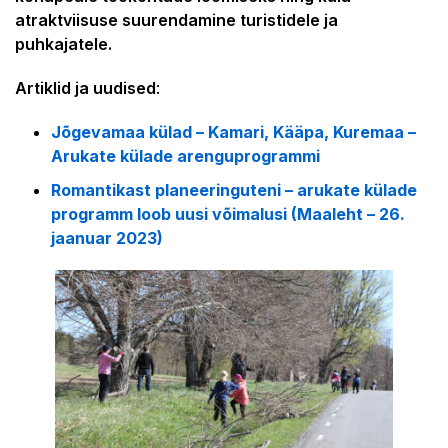
atraktviisuse suurendamine turistidele ja
puhkajatele.
Artiklid ja uudised
:
Jõgevamaa külad – Kamari, Kääpa, Kuremaa –
Arukate külade arenguprogrammi
Romantikast planeeringuteni – arukate külade
programm loob uusi võimalusi (Maaleht – 26.
jaanuar 2023)