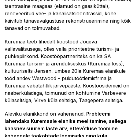
tsentraalne maagaas (elamud on gaasiküttel),
renoveeritud vee- ja kanalisatsioonitrassid, kohe
käivitub tänavavalgustuse rekonstrueerimine ning kõik
tänavad on tolmuvabad.
Kuremaa teeb tihedalt koostööd Jõgeva
vallavalitsusega, olles valla prioriteetne turismi- ja
puhkepiirkond. Koostööpartneriteks on ka SA
Kuremaa turismi- ja arendukseskus (Kuremaa loss),
kultuuriselts Jensen, umbes 20le Kuremaa elanikule
tööd andev Westwood – puidutöötlemisfrma ja
Kuremaa vabatahtlik järvepääste. Koostöösidemeid on
naaberküladega, toimunud on kohtumine Varbevere
külaseltsiga, Virve küla seltsiga, Taagepera seltsiga.
Aleviku elanikkond on vähenenud.
Probleemi
lahendaks Kuremaale elanike meelitamine, sellega
kaasnev suurem laste arv, ettevõtluse toomine
kohapeale töökohtade loomiseks ning küla