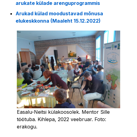
arukate külade arenguprogrammis
Arukad külad moodustavad mõnusa
elukeskkonna (Maaleht 15.12.2022)
Easalu-Neitsi külakoosolek. Mentor Sille
töötuba. Kihlepa, 2022 veebruar. Foto:
erakogu.