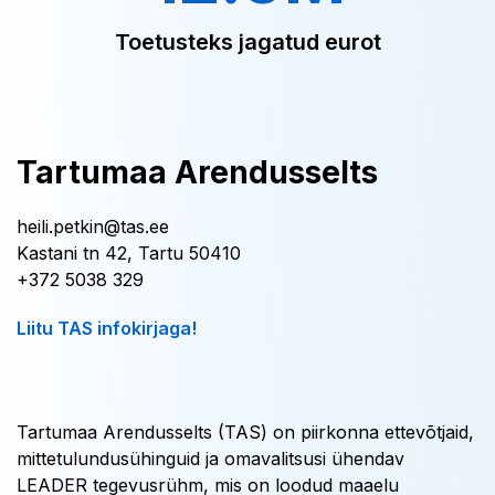
Toetusteks jagatud eurot
Tartumaa Arendusselts
heili.petkin@tas.ee
Kastani tn 42, Tartu 50410
+372 5038 329
Liitu TAS infokirjaga!
Tartumaa Arendusselts (TAS) on piirkonna ettevõtjaid,
mittetulundusühinguid ja omavalitsusi ühendav
LEADER tegevusrühm, mis on loodud maaelu