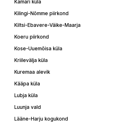
Kamari küla
Kilingi-Nõmme piirkond
Kiltsi-Ebavere-Väike-Maarja
Koeru piirkond
Kose-Uuemõisa küla
Kriilevälja küla
Kuremaa alevik
Kääpa küla
Lubja küla
Luunja vald
Lääne-Harju kogukond