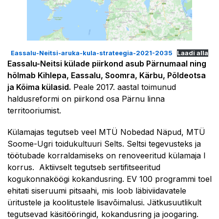
Eassalu-Neitsi-aruka-kula-strateegia-2021-2035
Laadi alla
Eassalu-Neitsi külade piirkond asub Pärnumaal ning
hõlmab Kihlepa, Eassalu, Soomra, Kärbu, Põldeotsa
ja Kõima külasid.
Peale 2017. aastal toimunud
haldusreformi on piirkond osa Pärnu linna
territooriumist.
Külamajas tegutseb veel MTÜ Nobedad Näpud, MTÜ
Soome-Ugri toidukultuuri Selts. Seltsi tegevusteks ja
töötubade korraldamiseks on renoveeritud külamaja I
korrus. Aktiivselt tegutseb sertifitseeritud
kogukonnaköögi kokandusring. EV 100 programmi toel
ehitati siseruumi pitsaahi, mis loob läbiviidavatele
üritustele ja koolitustele lisavõimalusi. Jätkusuutlikult
tegutsevad käsitööringid, kokandusring ja joogaring.