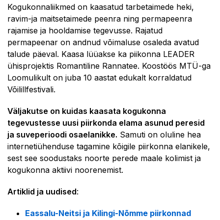
Kogukonnaliikmed on kaasatud tarbetaimede heki,
ravim-ja maitsetaimede peenra ning permapeenra
rajamise ja hooldamise tegevusse. Rajatud
permapeenar on andnud võimaluse osaleda avatud
talude päeval. Kaasa lüüakse ka piikonna LEADER
ühisprojektis Romantiline Rannatee. Koostöös MTÜ-ga
Loomulikult on juba 10 aastat edukalt korraldatud
Võilillfestivali.
Väljakutse on kuidas kaasata kogukonna
tegevustesse uusi piirkonda elama asunud peresid
ja suveperioodi osaelanikke.
Samuti on oluline hea
internetiühenduse tagamine kõigile piirkonna elanikele,
sest see soodustaks noorte perede maale kolimist ja
kogukonna aktiivi noorenemist.
Artiklid ja uudised
:
Eassalu-Neitsi ja Kilingi-Nõmme piirkonnad