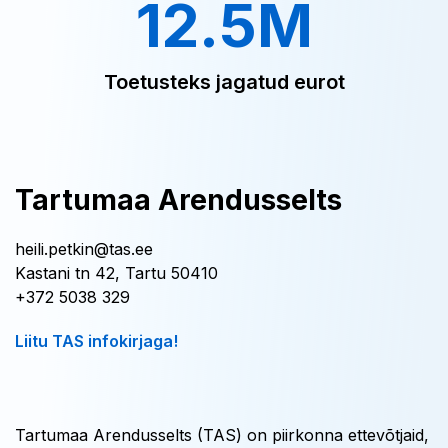
12.5M
Toetusteks jagatud eurot
Tartumaa Arendusselts
heili.petkin@tas.ee
Kastani tn 42, Tartu 50410
+372 5038 329
Liitu TAS infokirjaga!
Tartumaa Arendusselts (TAS) on piirkonna ettevõtjaid,