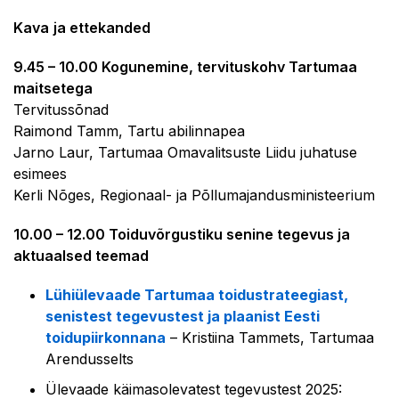
Kava
ja ettekanded
9.45 – 10.00 Kogunemine, tervituskohv Tartumaa
maitsetega
Tervitussõnad
Raimond Tamm, Tartu abilinnapea
Jarno Laur, Tartumaa Omavalitsuste Liidu juhatuse
esimees
Kerli Nõges, Regionaal- ja Põllumajandusministeerium
10.00 – 12.00 Toiduvõrgustiku senine tegevus ja
aktuaalsed teemad
Lühiülevaade Tartumaa toidustrateegiast,
senistest tegevustest ja plaanist Eesti
toidupiirkonnana
– Kristiina Tammets, Tartumaa
Arendusselts
Ülevaade käimasolevatest tegevustest 2025: