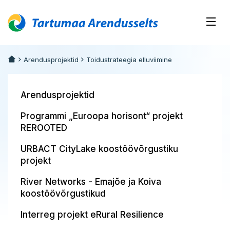
Arendusprojektid
Toidustrateegia elluviimine
Arendusprojektid
Programmi „Euroopa horisont“ projekt
REROOTED
URBACT CityLake koostöövõrgustiku
projekt
River Networks - Emajõe ja Koiva
koostöövõrgustikud
Interreg projekt eRural Resilience