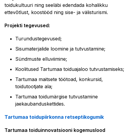
toidukultuuri ning seeläbi edendada kohalikku
ettevõtlust, koostööd ning sise- ja välisturismi.
Projekti tegevused:
Turundustegevused;
Sisumaterjalide loomine ja tutvustamine;
Sündmuste elluviimine;
Koolitused Tartumaa toiduajaloo tutvustamiseks;
Tartumaa maitsete töötoad, konkursid,
toidutootjate ala;
Tartumaa toidumärgise tutvustamine
jaekaubanduskettides.
Tartumaa toidupiirkonna retseptikogumik
Tartumaa toiduinnovatsiooni kogemuslood