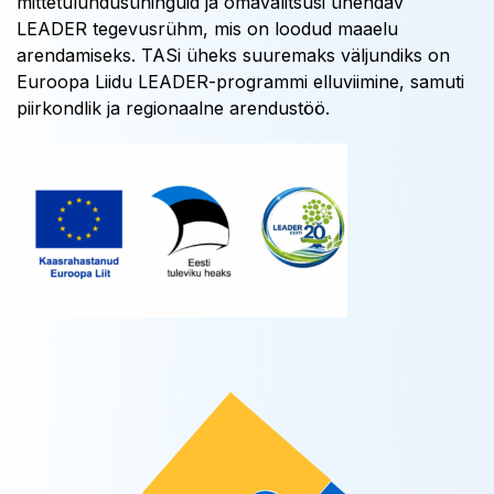
mittetulundusühinguid ja omavalitsusi ühendav
LEADER tegevusrühm, mis on loodud maaelu
arendamiseks. TASi üheks suuremaks väljundiks on
Euroopa Liidu LEADER-programmi elluviimine, samuti
piirkondlik ja regionaalne arendustöö.