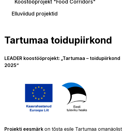
Koostööprojekt "Food Corridors"
Elluviidud projektid
Tartumaa toidupiirkond
LEADER koostööprojekt: „Tartumaa – toidupiirkond
2025“
Projekti eesmärk
on tõsta esile Tartumaa omanäolist