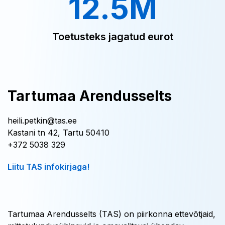
12.5M
Toetusteks jagatud eurot
Tartumaa Arendusselts
heili.petkin@tas.ee
Kastani tn 42, Tartu 50410
+372 5038 329
Liitu TAS infokirjaga!
Tartumaa Arendusselts (TAS) on piirkonna ettevõtjaid,