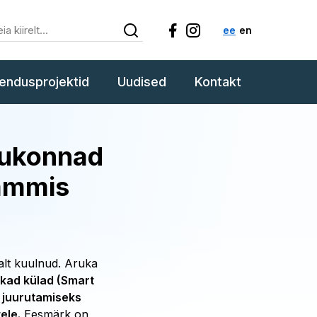
ee
en
endusprojektid
Uudised
Kontakt
gukonnad
rammis
alt kuulnud. Aruka
kad külad (Smart
e juurutamiseks
ele.
Eesmärk on