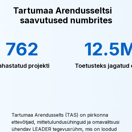
Tartumaa Arendusseltsi
saavutused numbrites
762
12.5
ahastatud projekti
Toetusteks jagatud 
Tartumaa Arendusselts (TAS) on piirkonna
ettevõtjaid, mittetulundusühinguid ja omavalitsusi
ühendav LEADER tegevusrühm, mis on loodud