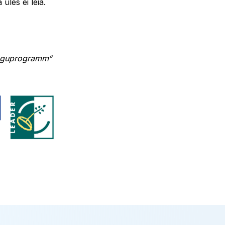
 üles ei leia.
enguprogramm“