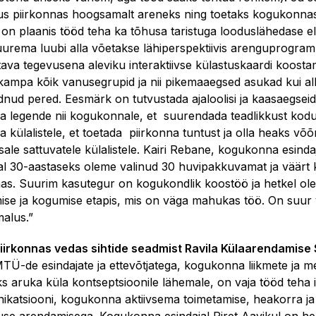
lus piirkonnas hoogsamalt areneks ning toetaks kogukonnas
, on plaanis tööd teha ka tõhusa taristuga looduslähedase 
uurema luubi alla võetakse lähiperspektiivis arenguprogra
tava tegevusena aleviku interaktiivse külastuskaardi koos
kampa kõik vanusegrupid ja nii pikemaaegsed asukad kui al
dnud pered. Eesmärk on tutvustada ajaloolisi ja kaasaegseid
 ja legende nii kogukonnale, et suurendada teadlikkust kod
a külalistele, et toetada piirkonna tuntust ja olla heaks võ
le sattuvatele külalistele. Kairi Rebane, kogukonna esindaj
tal 30-aastaseks oleme valinud 30 huvipakkuvamat ja väärt 
nas. Suurim kasutegur on kogukondlik koostöö ja hetkel ol
mise ja kogumise etapis, mis on väga mahukas töö. On suur 
malus.”
piirkonnas vedas sihtide seadmist Ravila Külaarendamise 
 MTÜ-de esindajate ja ettevõtjatega, kogukonna liikmete ja me
s aruka küla kontseptsioonile lähemale, on vaja tööd teha i
katsiooni, kogukonna aktiivsema toimetamise, heakorra ja 