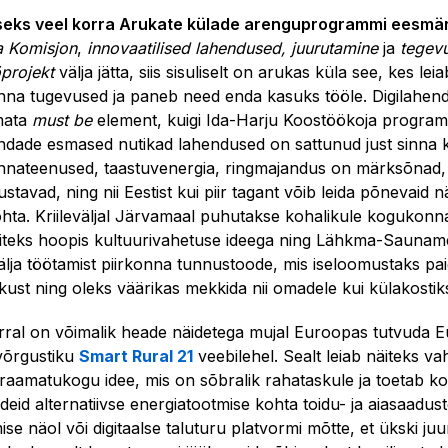
eks veel korra Arukate külade arenguprogrammi eesmär
 Komisjon
,
innovaatilised lahendused, juurutamine
ja
tegev
projekt
välja jätta, siis sisuliselt on arukas küla see, kes le
na tugevused ja paneb need enda kasuks tööle. Digilahend
imata
must be
element, kuigi Ida-Harju Koostöökoja program
dade esmased nutikad lahendused on sattunud just sinna k
nateenused, taastuvenergia, ringmajandus on märksõnad, 
stavad, ning nii Eestist kui piir tagant võib leida põnevaid nä
kohta. Kriileväljal Järvamaal puhutakse kohalikule kogukonn
äiteks hoopis kultuurivahetuse ideega ning Lähkma-Saunam
älja töötamist piirkonna tunnustoode, mis iseloomustaks pa
kust ning oleks väärikas mekkida nii omadele kui külakostik
rral on võimalik heade näidetega mujal Euroopas tutvuda 
võrgustiku
Smart Rural 21
veebilehel. Sealt leiab näiteks va
taraamatukogu idee, mis on sõbralik rahataskule ja toetab k
deid alternatiivse energiatootmise kohta toidu- ja aiasaadus
se näol või digitaalse taluturu platvormi mõtte, et ükski juu