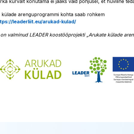
rka kurvalt konutama ei jääks vaid põhjusel, et huviline teda
 külade arenguprogrammi kohta saab rohkem
tps://leaderliit.eu/arukad-kulad/
l on valminud LEADER koostööprojekti „Arukate külade ar