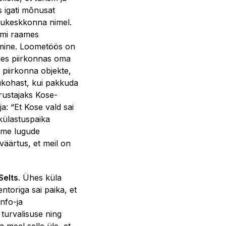
 igati mõnusat
elukeskkonna nimel.
mmi raames
tamine. Loometöös on
les piirkonnas oma
 piirkonna objekte,
ukohast, kui pakkuda
õrustajaks Kose-
a: “Et Kose vald sai
külastuspaika
eme lugude
väärtus, et meil on
Selts
. Ühes küla
ntoriga sai paika, et
nfo-ja
turvalisuse ning