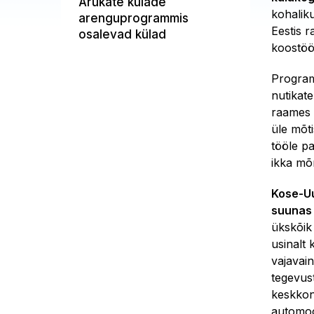
Arukate külade
kohaliku
arenguprogrammis
Eestis 
osalevad külad
koostöö
Programm
nutikat
raames 
üle mõt
tööle pa
ikka mõ
Kose-Uu
suuna
ükskõik
usinalt
vajavai
tegevus
keskkon
automoo