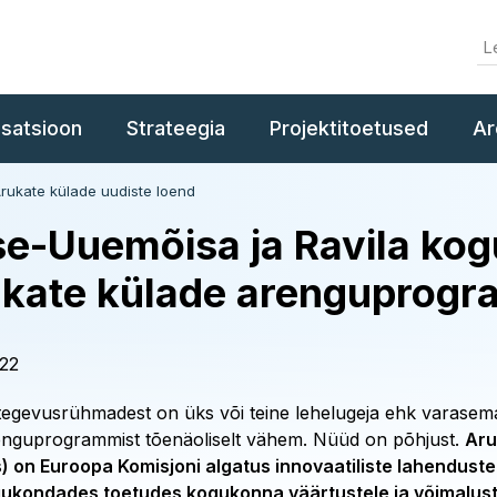
isatsioon
Strateegia
Projektitoetused
Ar
Arukate külade uudiste loend
e-Uuemõisa ja Ravila ko
kate külade arenguprog
022
tegevusrühmadest on üks või teine lehelugeja ehk varasem
enguprogrammist tõenäoliselt vähem. Nüüd on põhjust.
Aru
s) on Euroopa Komisjoni algatus innovaatiliste lahendust
ukondades toetudes kogukonna väärtustele ja võimalust