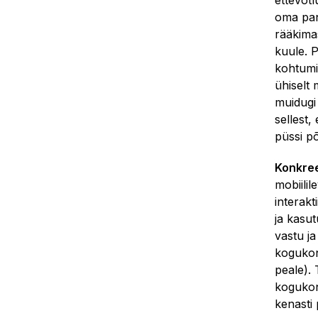
ettevõt
oma pan
rääkima
kuule. P
kohtumi
ühiselt 
muidugi
sellest
püssi p
Konkree
mobiilil
interakt
ja kasu
vastu ja
kogukon
peale). 
kogukon
kenasti 