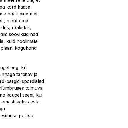
 meel selle üle, et
iga kord kaasa
de häält pigem ei
est, mentoriga
ides, rääkides,
alis sooviksid nad
a, kuid hoolimata
i plaani kogukond
ugel aeg, kui
hinnaga tarbitav ja
igid-pargid-spordialad
ähiümbruses toimuva
ing kaugel seegi, kui
hemasti kaks aasta
aga
 esimese portsu