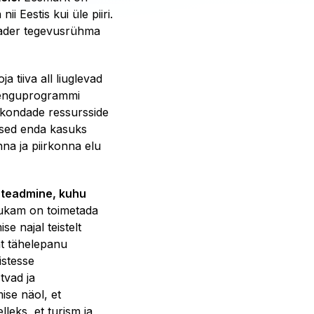
 Eestis kui üle piiri.
eader tegevusrühma
 tiiva all liuglevad
Arenguprogrammi
kondade ressursside
vused enda kasuks
na ja piirkonna elu
 teadmine, kuhu
arukam on toimetada
 najal teistelt
at tähelepanu
istesse
tvad ja
se näol, et
leks, et turism ja