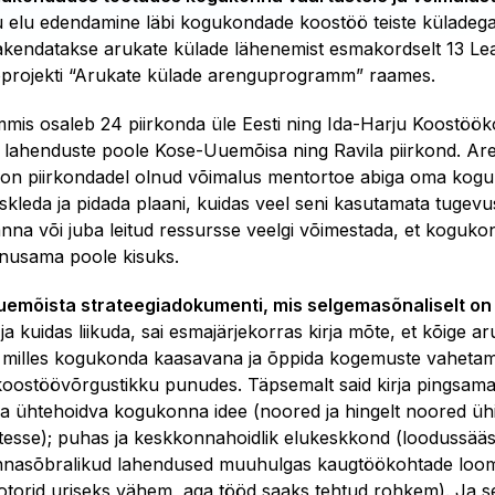
 elu edendamine läbi kogukondade koostöö teiste küladega nii
rakendatakse arukate külade lähenemist esmakordselt 13 L
projekti “Arukate külade arenguprogramm” raames.
is osaleb 24 piirkonda üle Eesti ning Ida-Harju Koostöökoja
e lahenduste poole Kose-Uuemõisa ning Ravila piirkond. 
on piirkondadel olnud võimalus mentortoe abiga oma kogu
iskleda ja pidada plaani, kuidas veel seni kasutamata tuge
nna või juba leitud ressursse veelgi võimestada, et kogukon
nusama poole kisuks.
emõista strateegiadokumenti, mis selgemasõnaliselt on
s
ja kuidas liikuda, sai esmajärjekorras kirja mõte, et kõige 
 milles kogukonda kaasavana ja õppida kogemuste vahetamise
 koostöövõrgustikku punudes. Täpsemalt said kirja pingsam
na ühtehoidva kogukonna idee (noored ja hingelt noored üh
tesse); puhas ja keskkonnahoidlik elukeskkond (loodussääs
nasõbralikud lahendused muuhulgas kaugtöökohtade loomi
torid uriseks vähem, aga tööd saaks tehtud rohkem). Ja sel