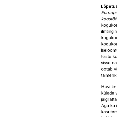
Lõpetus
Euroopa
koostöö
kogukon
ilmting
kogukon
kogukon
iseloomu
teiste 
sisse n
ootab v
taimerik
Huvi ko
külade 
jalgrat
Aga ka i
kasutami