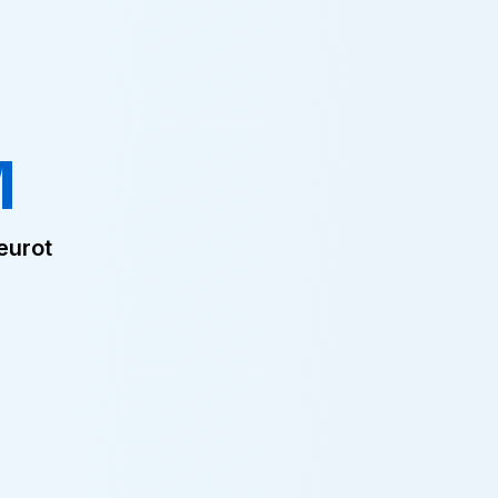
M
eurot