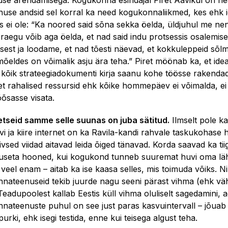
luse arendamisega. Kogukonna esindajal Piret Aavikul on hea
use andsid sel korral ka need kogukonnaliikmed, kes ehk 
s ei ole: “Ka noored said sõna sekka öelda, üldjuhul me nen
raegu võib aga öelda, et nad said indu protsessis osalemis
sest ja loodame, et nad tõesti näevad, et kokkuleppeid sõlm
mõeldes on võimalik asju ära teha.” Piret möönab ka, et idea
 kõik strateegiadokumenti kirja saanu kohe töösse rakendad
, et rahalised ressursid ehk kõike hommepäev ei võimalda, e
õõsasse visata.
tseid samme selle suunas on juba sätitud.
Ilmselt pole ka
evi ja kiire internet on ka Ravila-kandi rahvale taskukohase 
iivsed viidad aitavad leida õiged tänavad. Korda saavad ka ti
tuseta hooned, kui kogukond tunneb suuremat huvi oma l
 veel enam – aitab ka ise kaasa selles, mis toimuda võiks. N
nateenuseid tekib juurde nagu seeni pärast vihma (ehk vä
Teadupoolest kallab Eestis küll vihma oluliselt sagedamini, 
nateenuste puhul on see just paras kasvuintervall – jõuab
purki, ehk isegi testida, enne kui teisega algust teha.