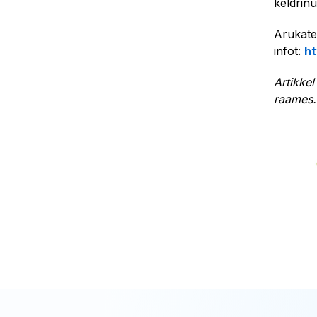
keldrinu
Arukate
infot:
ht
Artikke
raames.