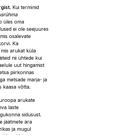
gist.
Kui terminid
usrühma
iab üles oma
used ei ole seejuures
mis osalevate
orvi. Ka
mis arukat küla
iteid nii ühtede kui
aelule uut hingamist
etsa piirkonnas
iga metsade marja- ja
s kaasa võtta.
Euroopa arukate
hva laste
ogukonna sidusust.
te jäätmete ära
rikas ja mugul