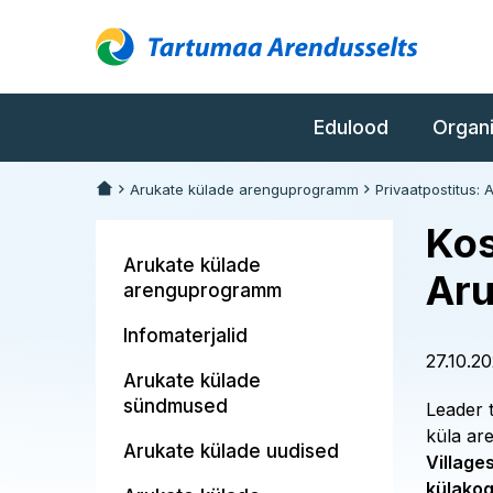
Edulood
Organ
Arukate külade arenguprogramm
Privaatpostitus: 
Kos
Arukate külade
Aru
arenguprogramm
Infomaterjalid
27.10.2
Arukate külade
sündmused
Leader 
küla ar
Arukate külade uudised
Village
külakog