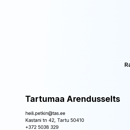
R
Tartumaa Arendusselts
heili.petkin@tas.ee
Kastani tn 42, Tartu 50410
+372 5038 329