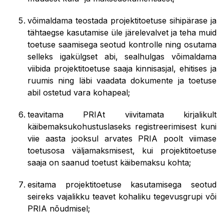
võimaldama teostada projektitoetuse sihipärase ja
tähtaegse kasutamise üle järelevalvet ja teha muid
toetuse saamisega seotud kontrolle ning osutama
selleks igakülgset abi, sealhulgas võimaldama
viibida projektitoetuse saaja kinnisasjal, ehitises ja
ruumis ning läbi vaadata dokumente ja toetuse
abil ostetud vara kohapeal;
teavitama PRIAt viivitamata kirjalikult
käibemaksukohustuslaseks registreerimisest kuni
viie aasta jooksul arvates PRIA poolt viimase
toetusosa väljamaksmisest, kui projektitoetuse
saaja on saanud toetust käibemaksu kohta;
esitama projektitoetuse kasutamisega seotud
seireks vajalikku teavet kohaliku tegevusgrupi või
PRIA nõudmisel;