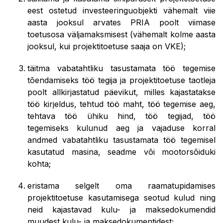
eest ostetud investeeringuobjekti vähemalt viie
aasta jooksul arvates PRIA poolt viimase
toetusosa väljamaksmisest (vähemalt kolme aasta
jooksul, kui projektitoetuse saaja on VKE);
täitma vabatahtliku tasustamata töö tegemise
tõendamiseks töö tegija ja projektitoetuse taotleja
poolt allkirjastatud päevikut, milles kajastatakse
töö kirjeldus, tehtud töö maht, töö tegemise aeg,
tehtava töö ühiku hind, töö tegijad, töö
tegemiseks kulunud aeg ja vajaduse korral
andmed vabatahtliku tasustamata töö tegemisel
kasutatud masina, seadme või mootorsõiduki
kohta;
eristama selgelt oma raamatupidamises
projektitoetuse kasutamisega seotud kulud ning
neid kajastavad kulu- ja maksedokumendid
muudest kulu- ja maksedokumentidest;