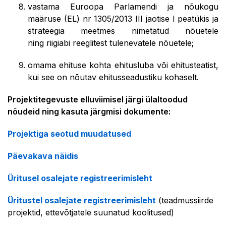
vastama Euroopa Parlamendi ja nõukogu
määruse (EL) nr 1305/2013 III jaotise I peatükis ja
strateegia meetmes nimetatud nõuetele
ning riigiabi reeglitest tulenevatele nõuetele;
omama ehituse kohta ehitusluba või ehitusteatist,
kui see on nõutav ehitusseadustiku kohaselt.
Projektitegevuste elluviimisel järgi ülaltoodud
nõudeid ning kasuta järgmisi dokumente:
Projektiga seotud muudatused
Päevakava näidis
Üritusel osalejate registreerimisleht
Üritustel osalejate registreerimisleht
(teadmussiirde
projektid, ettevõtjatele suunatud koolitused)