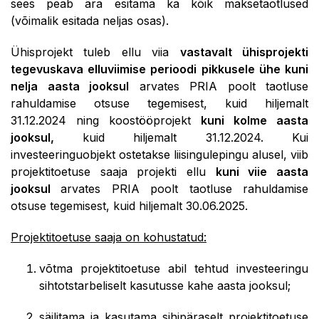
sees peab ära esitama ka kõik maksetaotlused
(võimalik esitada neljas osas).
​Ühisprojekt tuleb ellu viia
vastavalt ühisprojekti
tegevuskava elluviimise perioodi pikkusele ühe kuni
nelja aasta jooksul
arvates PRIA poolt taotluse
rahuldamise otsuse tegemisest, kuid hiljemalt
31.12.2024 ning koostööprojekt
kuni kolme aasta
jooksul,
kuid hiljemalt 31.12.2024. Kui
investeeringuobjekt ostetakse liisingulepingu alusel, viib
projektitoetuse saaja projekti ellu
kuni viie aasta
jooksul
arvates PRIA poolt taotluse rahuldamise
otsuse tegemisest, kuid hiljemalt 30.06.2025.
Projektitoetuse saaja on kohustatud:
võtma projektitoetuse abil tehtud investeeringu
sihtotstarbeliselt kasutusse kahe aasta jooksul;
säilitama ja kasutama sihipäraselt projektitoetuse