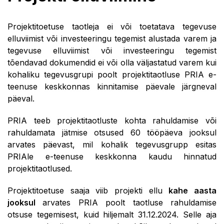
Projektitoetuse taotleja ei või toetatava tegevuse
elluviimist või investeeringu tegemist alustada varem ja
tegevuse elluviimist või investeeringu tegemist
tõendavad dokumendid ei või olla väljastatud varem kui
kohaliku tegevusgrupi poolt projektitaotluse PRIA e-
teenuse keskkonnas kinnitamise päevale järgneval
päeval.
PRIA teeb projektitaotluste kohta rahuldamise või
rahuldamata jätmise otsused 60 tööpäeva jooksul
arvates päevast, mil kohalik tegevusgrupp esitas
PRIAle e-teenuse keskkonna kaudu hinnatud
projektitaotlused.
Projektitoetuse saaja viib projekti ellu
kahe aasta
jooksul
arvates PRIA poolt taotluse rahuldamise
otsuse tegemisest, kuid hiljemalt 31.12.2024. Selle aja