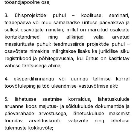
tööandjapoolne osa;
3. ühisprojektide puhul – koolituse, seminari,
teabepäeva või muu samalaadse ürituse päevakava ja
sellest osavõtjate nimekiri, millel on märgitud osalejate
kontaktandmed ning allkirjad, välja arvatud
massiürituste puhul; teadmussiirde projektide puhul –
osavõtjate nimekirja märgitakse lisaks ka juriidilise isiku
registrikood ja põhitegevusala, kui üritus on käsitletav
vähese tähtsusega abina;
4. eksperdihinnangu või uuringu tellimise korral
töövõtuleping ja töö üleandmise-vastuvõtmise akt;
5. lähetusse saatmise korraldus, lähetuskulude
aruanne koos majutus- ja sõidukulude dokumentide ja
päevarahade arvestusega, lähetuskulude maksmist
tõendav arvelduskonto väljavõte ning lähetuse
tulemuste kokkuvõte;