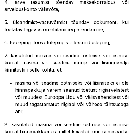
4. arve tasumist tõendav maksekorraldus või
arvelduskonto väljavõte;
5. üleandmist-vastuvõtmist tõendav dokument, kui
toetatav tegevus on ehitamine/parendamine;
6. tööleping, töövõtuleping või käsundusleping;
7. kasutatud masina või seadme ostmise või liisimise
korral masina või seadme müüja või liisinguandja
kinnituskiri selle kohta, et:
masina või seadme ostmiseks või liisimiseks ei ole
hinnapakkuja varem saanud toetust riigiarvelistest
või muudest Euroopa Liidu või välisvahenditest või
muud tagastamatut riigiabi või vähese tähtsusega
abi;
8. kasutatud masina või seadme ostmise või liisimise
korral hinnapakkumus, millel kajastub uue samalaadse