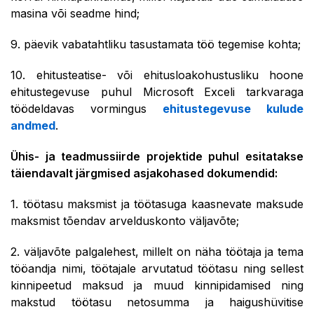
masina või seadme hind;
9. päevik vabatahtliku tasustamata töö tegemise kohta;
10. ehitusteatise- või ehitusloakohustusliku hoone
ehitustegevuse puhul Microsoft Exceli tarkvaraga
töödeldavas vormingus
ehitustegevuse kulude
andmed
.
Ühis- ja teadmussiirde projektide puhul esitatakse
täiendavalt järgmised asjakohased dokumendid:
1. töötasu maksmist ja töötasuga kaasnevate maksude
maksmist tõendav arvelduskonto väljavõte;
2. väljavõte palgalehest, millelt on näha töötaja ja tema
tööandja nimi, töötajale arvutatud töötasu ning sellest
kinnipeetud maksud ja muud kinnipidamised ning
makstud töötasu netosumma ja haigushüvitise