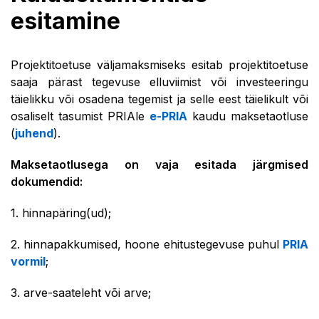
esitamine
Projektitoetuse väljamaksmiseks esitab projektitoetuse
saaja pärast tegevuse elluviimist või investeeringu
täielikku või osadena tegemist ja selle eest täielikult või
osaliselt tasumist PRIAle
e-PRIA
kaudu maksetaotluse
(
juhend
).
Maksetaotlusega on vaja esitada järgmised
dokumendid:
1. hinnapäring(ud);
2. hinnapakkumised, hoone ehitustegevuse puhul
PRIA
vormil
;
3. arve-saateleht või arve;