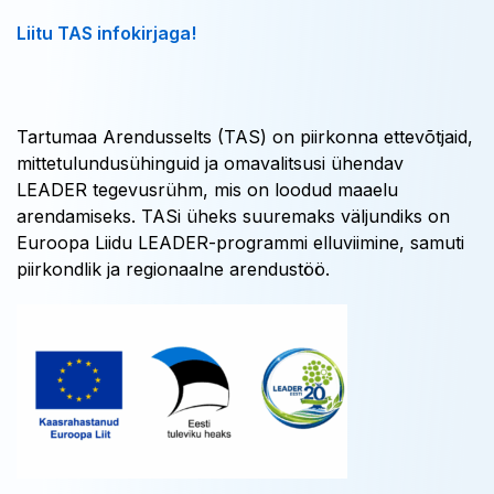
Liitu TAS infokirjaga!
Tartumaa Arendusselts (TAS) on piirkonna ettevõtjaid,
mittetulundusühinguid ja omavalitsusi ühendav
LEADER tegevusrühm, mis on loodud maaelu
arendamiseks. TASi üheks suuremaks väljundiks on
Euroopa Liidu LEADER-programmi elluviimine, samuti
piirkondlik ja regionaalne arendustöö.