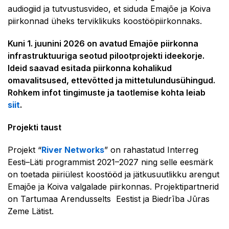
audiogiid ja tutvustusvideo, et siduda Emajõe ja Koiva
piirkonnad üheks terviklikuks koostööpiirkonnaks.
Kuni 1. juunini 2026 on avatud Emajõe piirkonna
infrastruktuuriga seotud pilootprojekti ideekorje.
Ideid saavad esitada piirkonna kohalikud
omavalitsused, ettevõtted ja mittetulundusühingud.
Rohkem infot tingimuste ja taotlemise kohta leiab
siit
.
Projekti taust
Projekt “
River Networks
” on rahastatud Interreg
Eesti–Läti programmist 2021–2027 ning selle eesmärk
on toetada piiriülest koostööd ja jätkusuutlikku arengut
Emajõe ja Koiva valgalade piirkonnas. Projektipartnerid
on Tartumaa Arendusselts Eestist ja Biedrība Jūras
Zeme Lätist.