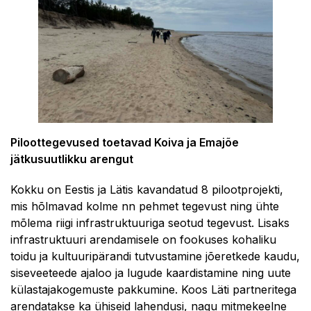
Piloottegevused toetavad Koiva ja Emajõe
jätkusuutlikku arengut
Kokku on Eestis ja Lätis kavandatud 8 pilootprojekti,
mis hõlmavad kolme nn pehmet tegevust ning ühte
mõlema riigi infrastruktuuriga seotud tegevust. Lisaks
infrastruktuuri arendamisele on fookuses kohaliku
toidu ja kultuuripärandi tutvustamine jõeretkede kaudu,
siseveeteede ajaloo ja lugude kaardistamine ning uute
külastajakogemuste pakkumine. Koos Läti partneritega
arendatakse ka ühiseid lahendusi, nagu mitmekeelne