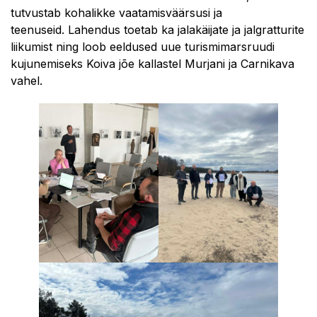
tutvustab kohalikke vaatamisväärsusi ja
teenuseid. Lahendus toetab ka jalakäijate ja jalgratturite
liikumist ning loob eeldused uue turismimarsruudi
kujunemiseks Koiva jõe kallastel Murjani ja Carnikava
vahel.