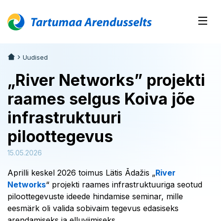
Uudised
„River Networks” projekti
raames selgus Koiva jõe
infrastruktuuri
piloottegevus
15.05.2026
Aprilli keskel 2026 toimus Lätis Ādažis „
River
Networks
“ projekti raames infrastruktuuriga seotud
piloottegevuste ideede hindamise seminar, mille
eesmärk oli valida sobivaim tegevus edasiseks
arendamiseks ja elluviimiseks.