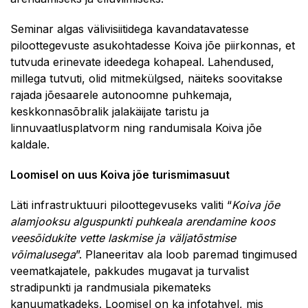
Seminar algas välivisiitidega kavandatavatesse
piloottegevuste asukohtadesse Koiva jõe piirkonnas, et
tutvuda erinevate ideedega kohapeal. Lahendused,
millega tutvuti, olid mitmekülgsed, näiteks soovitakse
rajada jõesaarele autonoomne puhkemaja,
keskkonnasõbralik jalakäijate taristu ja
linnuvaatlusplatvorm ning randumisala Koiva jõe
kaldale.
Loomisel on uus Koiva jõe turismimasuut
Läti infrastruktuuri piloottegevuseks valiti “
Koiva jõe
alamjooksu alguspunkti puhkeala arendamine koos
veesõidukite vette laskmise ja väljatõstmise
võimalusega
”. Planeeritav ala loob paremad tingimused
veematkajatele, pakkudes mugavat ja turvalist
stradipunkti ja randmusiala pikemateks
kanuumatkadeks. Loomisel on ka infotahvel, mis