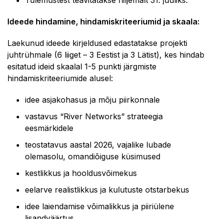
Tulemustest teavitatakse hiljemalt 31. juuliks.
Ideede hindamine, hindamiskriteeriumid ja skaala:
Laekunud ideede kirjeldused edastatakse projekti
juhtrühmale (6 liiget – 3 Eestist ja 3 Lätist), kes hindab
esitatud ideid skaalal 1-5 punkti järgmiste
hindamiskriteeriumide alusel:
idee asjakohasus ja mõju piirkonnale
vastavus “River Networks” strateegia
eesmärkidele
teostatavus aastal 2026, vajalike lubade
olemasolu, omandiõiguse küsimused
kestlikkus ja hooldusvõimekus
eelarve realistlikkus ja kulutuste otstarbekus
idee laiendamise võimalikkus ja piiriülene
lisan