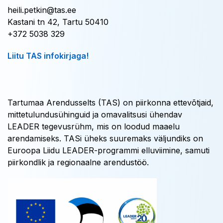
heili.petkin@tas.ee
Kastani tn 42, Tartu 50410
+372 5038 329
Liitu TAS infokirjaga!
Tartumaa Arendusselts (TAS) on piirkonna ettevõtjaid,
mittetulundusühinguid ja omavalitsusi ühendav
LEADER tegevusrühm, mis on loodud maaelu
arendamiseks. TASi üheks suuremaks väljundiks on
Euroopa Liidu LEADER-programmi elluviimine, samuti
piirkondlik ja regionaalne arendustöö.