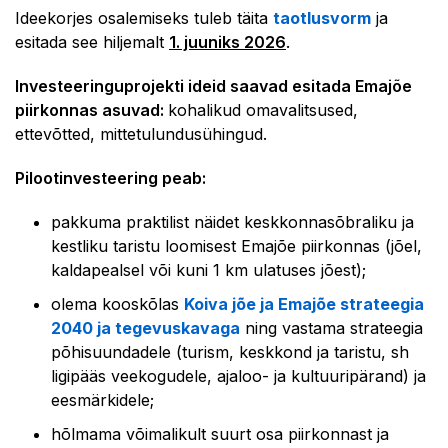
Ideekorjes osalemiseks tuleb täita
taotlusvorm
ja
esitada see hiljemalt
1. juuniks 2026
.
Investeeringuprojekti ideid saavad esitada Emajõe
piirkonnas asuvad:
kohalikud omavalitsused,
ettevõtted, mittetulundusühingud.
Pilootinvesteering peab:
pakkuma praktilist näidet keskkonnasõbraliku ja
kestliku taristu loomisest Emajõe piirkonnas (jõel,
kaldapealsel või kuni 1 km ulatuses jõest);
olema kooskõlas
Koiva jõe ja Emajõe strateegia
2040 ja tegevuskavaga
ning vastama strateegia
põhisuundadele (turism, keskkond ja taristu, sh
ligipääs veekogudele, ajaloo- ja kultuuripärand) ja
eesmärkidele;
hõlmama võimalikult suurt osa piirkonnast ja