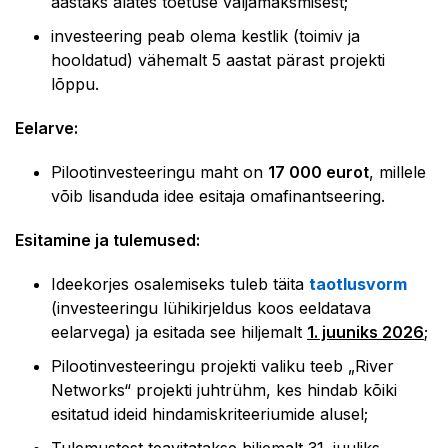
aastaks alates toetuse väljamaksmisest;
investeering peab olema kestlik (toimiv ja
hooldatud) vähemalt 5 aastat pärast projekti
lõppu.
Eelarve:
Pilootinvesteeringu maht on
17 000 eurot
, millele
võib lisanduda idee esitaja omafinantseering.
Esitamine ja tulemused:
Ideekorjes osalemiseks tuleb täita
taotlusvorm
(investeeringu lühikirjeldus koos eeldatava
eelarvega) ja esitada see hiljemalt
1. juuniks 2026
;
Pilootinvesteeringu projekti valiku teeb „River
Networks“ projekti juhtrühm, kes hindab kõiki
esitatud ideid hindamiskriteeriumide alusel;