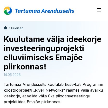
Uudised
Kuulutame välja ideekorje
investeeringuprojekti
elluviimiseks Emajõe
piirkonnas!
14.05.2026
Tartumaa Arendusselts kuulutab Eesti-Läti Programmi
koostööprojekti „River Networks“ raames välja avaliku
ideekorje, et valida välja üks pilootinvesteeringu
projekti idee Emajõe piirkonnas.