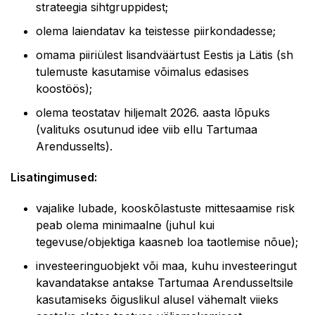
strateegia sihtgruppidest;
olema laiendatav ka teistesse piirkondadesse;
omama piiriülest lisandväärtust Eestis ja Lätis (sh
tulemuste kasutamise võimalus edasises
koostöös);
olema teostatav hiljemalt 2026. aasta lõpuks
(valituks osutunud idee viib ellu Tartumaa
Arendusselts).
Lisatingimused:
vajalike lubade, kooskõlastuste mittesaamise risk
peab olema minimaalne (juhul kui
tegevuse/objektiga kaasneb loa taotlemise nõue);
investeeringuobjekt või maa, kuhu investeeringut
kavandatakse antakse Tartumaa Arendusseltsile
kasutamiseks õiguslikul alusel vähemalt viieks