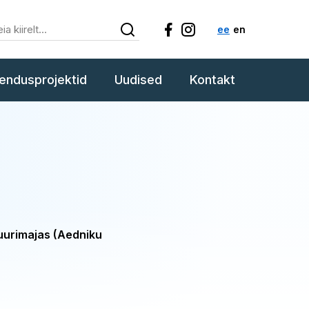
ee
en
endusprojektid
Uudised
Kontakt
ltuurimajas (Aedniku