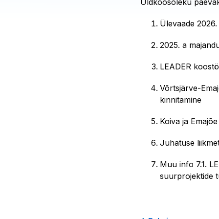
Üldkoosoleku päeva
Ülevaade 2026. 
2025. a majandu
LEADER koostöö
Võrtsjärve-Emaj
kinnitamine
Koiva ja Emajõe
Juhatuse liikme
Muu info 7.1. 
suurprojektide 