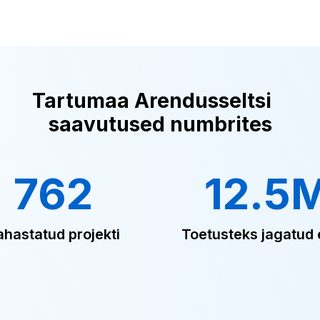
Tartumaa Arendusseltsi
saavutused numbrites
762
12.5
ahastatud projekti
Toetusteks jagatud 