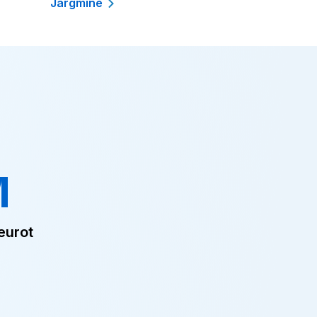
Järgmine
M
eurot