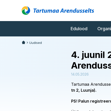
Edulood
Organ
Uudised
4. juuni
Arenduss
14.05.2026
Tartumaa Arendussel
tn 2, Luunja).
PS! Palun registree