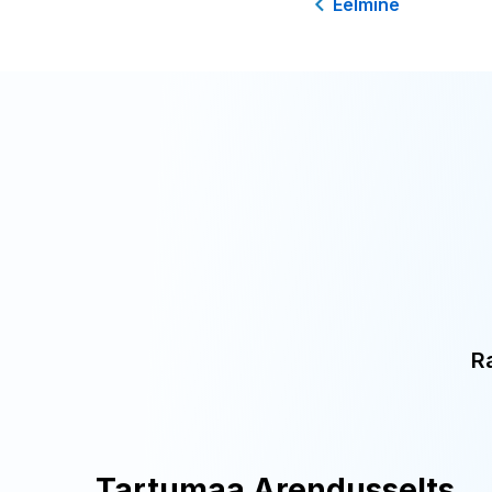
Eelmine
R
Tartumaa Arendusselts