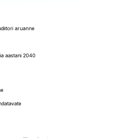
diitori aruanne
ia aastani 2040
ne
ndatavate