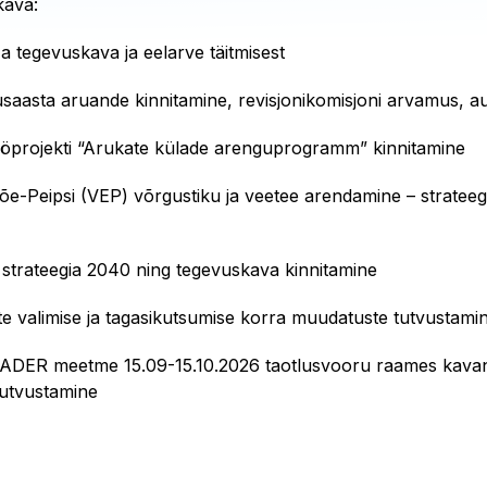
kava:
a tegevuskava ja eelarve täitmisest
saasta aruande kinnitamine, revisjonikomisjoni arvamus, au
projekti “Arukate külade arenguprogramm” kinnitamine
õe-Peipsi (VEP) võrgustiku ja veetee arendamine – strateeg
 strateegia 2040 ning tegevuskava kinnitamine
te valimise ja tagasikutsumise korra muudatuste tutvustami
LEADER meetme 15.09-15.10.2026 taotlusvooru raames kava
tutvustamine