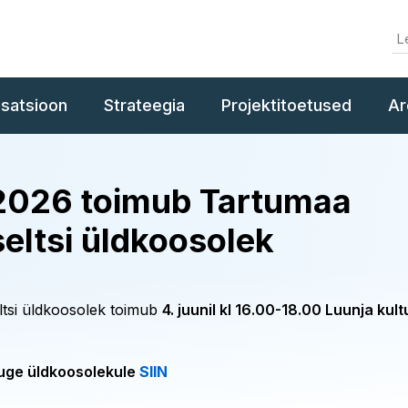
isatsioon
Strateegia
Projektitoetused
Ar
l 2026 toimub Tartumaa
eltsi üldkoosolek
tsi üldkoosolek toimub
4. juunil kl 16.00-18.00 Luunja ku
ruge üldkoosolekule
SIIN