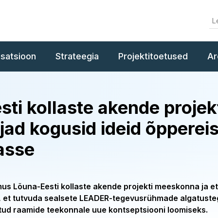
isatsioon
Strateegia
Projektitoetused
Ar
ti kollaste akende projek
ad kogusid ideid õppereis
asse
mus Lõuna-Eesti kollaste akende projekti meeskonna ja e
 et tutvuda sealsete LEADER-tegevusrühmade algatusteg
tud raamide teekonnale uue kontseptsiooni loomiseks.