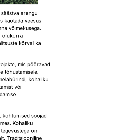
d säästva arengu
ks kaotada vaesus
onna võimekusega.
b olukorra
itsuste kõrval ka
rojekte, mis pööravad
e tõhustamisele.
melabürindi, kohaliku
tamist või
ndamise
ik kohtumised soojad
ames. Kohaliku
a tegevustega on
. Traditsiooniline