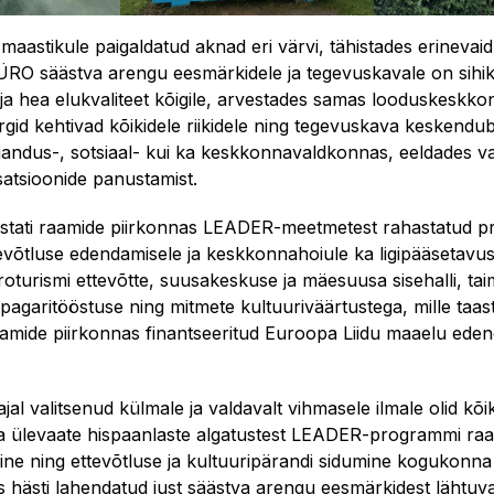
maastikule paigaldatud aknad eri värvi, tähistades erinevai
ÜRO säästva arengu eesmärkidele ja tegevuskavale on sihi
 ja hea elukvaliteet kõigile, arvestades samas looduskeskk
id kehtivad kõikidele riikidele ning tegevuskava keskendu
jandus-, sotsiaal- kui ka keskkonnavaldkonnas, eeldades val
isatsioonide panustamist.
astati raamide piirkonnas LEADER-meetmetest rahastatud p
tevõtluse edendamisele ja keskkonnahoiule ka ligipääsetavus
groturismi ettevõtte, suusakeskuse ja mäesuusa sisehalli, tai
pagaritööstuse ning mitmete kultuuriväärtustega, mille taas
amide piirkonnas finantseeritud Euroopa Liidu maaelu ede
jal valitsenud külmale ja valdavalt vihmasele ilmale olid kõ
a ülevaate hispaanlaste algatustest LEADER-programmi ra
ine ning ettevõtluse ja kultuuripärandi sidumine kogukonn
ästi lahendatud just säästva arengu eesmärkidest lähtuvalt