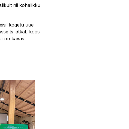
ikult nii kohalikku
isil kogetu uue
usselts jätkab koos
st on kavas