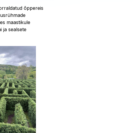
rraldatud õppereis
evusrühmade
mes maastikule
 ja sealsete