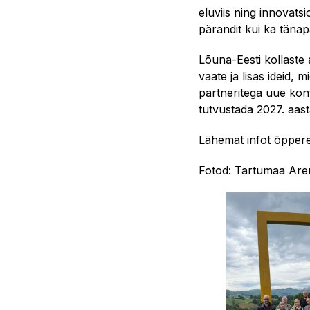
eluviis ning innovats
pärandit kui ka tänap
Lõuna-Eesti kollaste
vaate ja lisas ideid,
partneritega uue kon
tutvustada 2027. aast
Lähemat infot õpperei
Fotod: Tartumaa Are