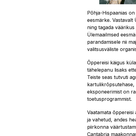
Põhja-Hispaanias on 
eesmärke. Vastavalt 
ning tagada väärikus
Ülemaailmsed eesmärg
parandamisele nii ma
valitsusväliste organ
Õppereisi käigus kül
tähelepanu lisaks et
Teiste seas tutvuti a
kartulikrõpsutehase, 
eksponeerimist on ra
toetusprogrammist.
Vaatamata õppereisi a
ja vahetud, andes he
piirkonna väärtustam
Cantabria maakonnas h