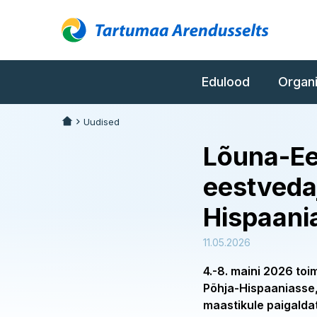
Edulood
Organ
Uudised
Lõuna-Ees
eestvedaj
Hispaani
11.05.2026
4.-8. maini 2026 toi
Põhja-Hispaaniasse,
maastikule paigalda