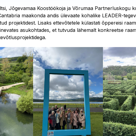
tsi, Jõgevamaa Koostöökoja ja Võrumaa Partnerluskogu ko
Cantabria maakonda andis ülevaate kohalike LEADER-teg
tud projektidest. Lisaks ettevõtetele külastati õppereisi raa
inevates asukohtades, et tutvuda lähemalt konkreetse raami
evõtlusprojektidega.