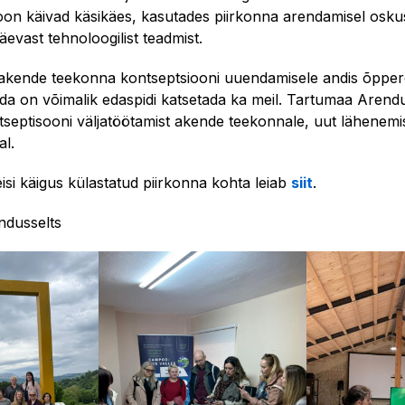
ioon käivad käsikäes, kasutades piirkonna arendamisel oskusl
äevast tehnoloogilist teadmist.
 akende teekonna kontseptsiooni uuendamisele andis õppere
 mida on võimalik edaspidi katsetada ka meil. Tartumaa Arend
tseptisooni väljatöötamist akende teekonnale, uut lähenemi
al.
si käigus külastatud piirkonna kohta leiab
siit
.
ndusselts