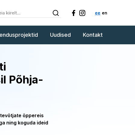
ee
en
endusprojektid
Uudised
Kontakt
ti
il Põhja-
ttevõtjate õppereis
a ning koguda ideid