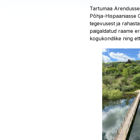
Tartumaa Arendussel
Põhja-Hispaaniasse 
tegevusest ja rahasta
paigaldatud raame er
kogukondlike ning ett