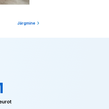
Järgmine
M
eurot