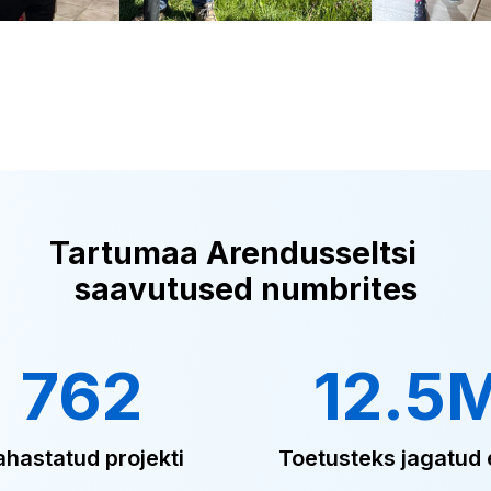
Tartumaa Arendusseltsi
saavutused numbrites
762
12.5
ahastatud projekti
Toetusteks jagatud 