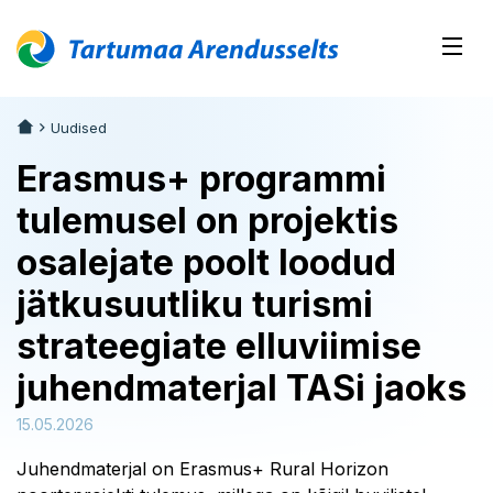
Uudised
Erasmus+ programmi
tulemusel on projektis
osalejate poolt loodud
jätkusuutliku turismi
strateegiate elluviimise
juhendmaterjal TASi jaoks
15.05.2026
Juhendmaterjal on Erasmus+ Rural Horizon