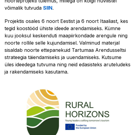
noorteprojekti tulemus, millega on kõigil huvilistel
võimalik tutvuda
SIIN
.
Projektis osales 6 noort Eestist ja 6 noort Itaaliast, kes
tegid koostööd ühiste ideede arendamiseks. Kümne
kuu jooksul keskenduti maapiirkondade arengule ning
noorte rollile selle kujundamisel. Valminud materjal
sisaldab noorte ettepanekuid Tartumaa Arendusseltsi
strateegia täiendamiseks ja uuendamiseks. Kutsume
üles ideedega tutvuma ning neid edasisteks aruteludeks
ja rakendamiseks kasutama.