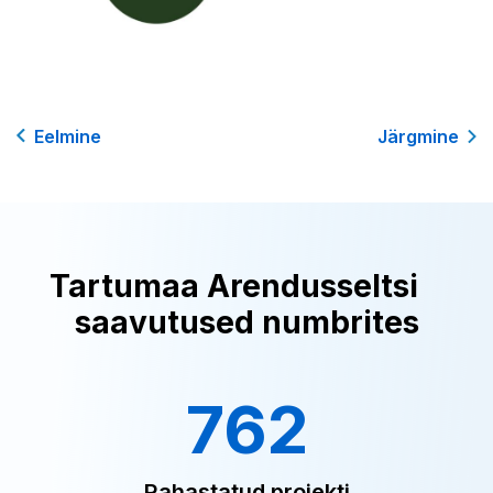
Eelmine
Järgmine
Tartumaa Arendusseltsi
saavutused numbrites
762
Rahastatud projekti