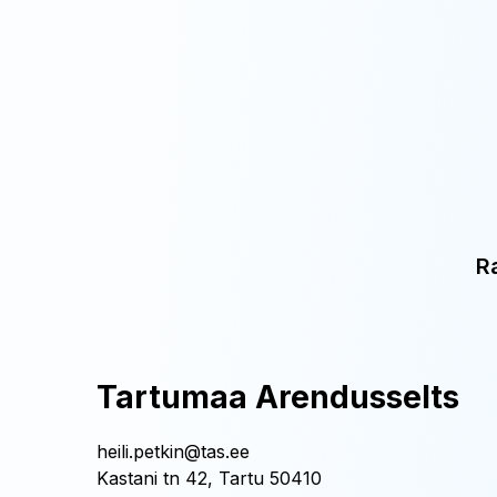
R
Tartumaa Arendusselts
heili.petkin@tas.ee
Kastani tn 42, Tartu 50410