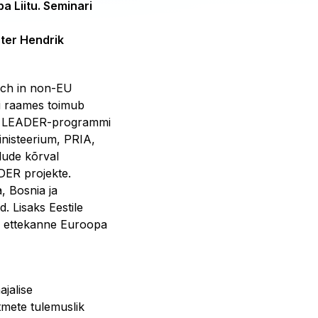
a Liitu. Seminari
ter Hendrik
ach in non-EU
idi raames toimub
 ka LEADER-programmi
nisteerium, PRIA,
lude kõrval
DER projekte.
, Bosnia ja
. Lisaks Eestile
s ettekanne Euroopa
jalise
mete tulemuslik