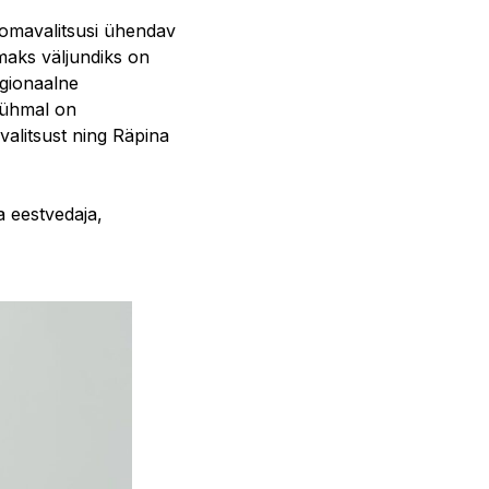
 omavalitsusi ühendav
aks väljundiks on
egionaalne
rühmal on
valitsust ning Räpina
a eestvedaja,