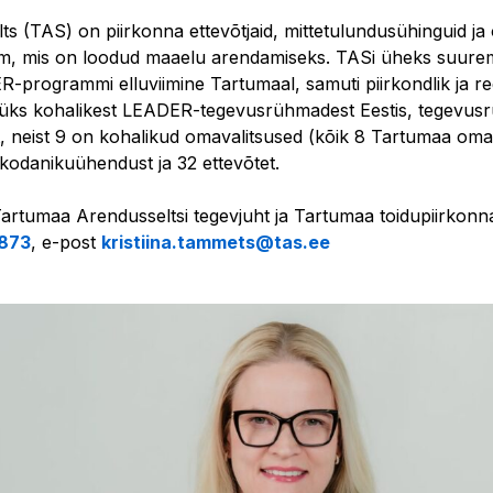
s (TAS) on piirkonna ettevõtjaid, mittetulundusühinguid ja
 mis on loodud maaelu arendamiseks. TASi üheks suurem
-programmi elluviimine Tartumaal, samuti piirkondlik ja r
üks kohalikest LEADER-tegevusrühmadest Eestis, tegevus
t, neist 9 on kohalikud omavalitsused (kõik 8 Tartumaa oma
 kodanikuühendust ja 32 ettevõtet.
Tartumaa Arendusseltsi tegevjuht ja Tartumaa toidupiirkonn
873
, e-post
kristiina.tammets@tas.ee