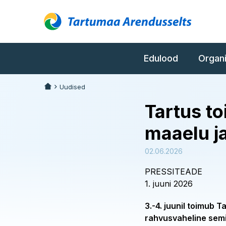
Edulood
Organ
Uudised
Tartus to
maaelu j
02.06.2026
PRESSITEADE
1. juuni 2026
3.-4. juunil toimub 
rahvusvaheline semi