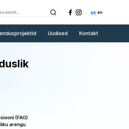
ee
en
endusprojektid
Uudised
Kontakt
duslik
tsiooni (FAO)
liku arengu