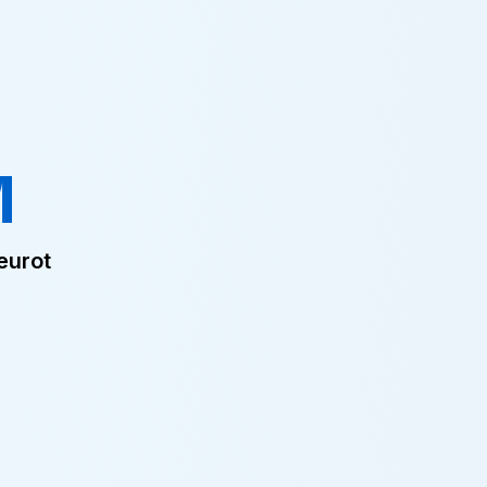
M
eurot