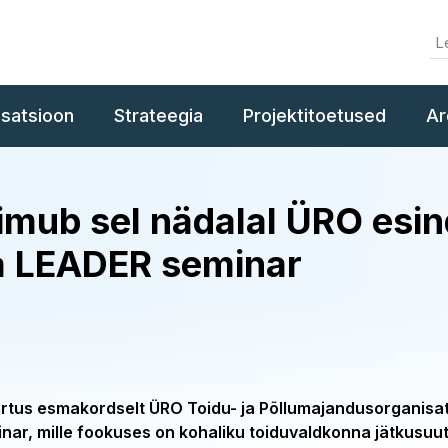
isatsioon
Strateegia
Projektitoetused
Ar
imub sel nädalal ÜRO esin
a LEADER seminar
Tartus esmakordselt ÜRO Toidu- ja Põllumajandusorganisa
nar, mille fookuses on kohaliku toiduvaldkonna jätkusuut