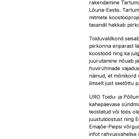
rakendamine Tartumaa
Lõuna-Eestis. Tartum
mitmete koostööprojek
tasandil hakkab piirk
Toiduvaldkond seisab 
piirkonna eripärast l
koostööd ning ka julg
juurutamine nõuab jär
huvirühmade vajadusi
näinud, et mõnikord 
ilmselt just seetõttu
ÜRO Toidu- ja Põllu
kahepäevase sündmusen
teostatud või töös ol
juustutööstust ning E
Emajõe-Peipsi võrgus
infot rahvusvahelise 