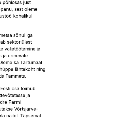
 põhiosas just
epanu, sest oleme
dustöö kohalikul
mmetsa sõnul iga
dab sektoriülest
te väljatöötamine ja
s ja erinevate
 Oleme ka Tartumaal
uhüppe lähtekoht ning
äkis Tammets.
Eesti osa toimub
tevõtetesse ja
ndre Farmi
utakse Võrtsjärve-
la näitel. Täpsemat