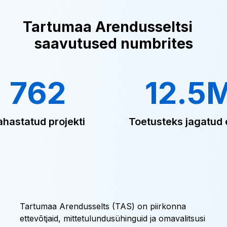
Tartumaa Arendusseltsi
saavutused numbrites
762
12.5
ahastatud projekti
Toetusteks jagatud 
Tartumaa Arendusselts (TAS) on piirkonna
ettevõtjaid, mittetulundusühinguid ja omavalitsusi