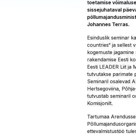
toetamise võimaluse
sissejuhataval päeval
põllumajandusminist
Johannes Terras.
Esinduslik seminar 
countries“ ja sellest 
kogemuste jagamine 
rakendamise Eesti ko
Eesti LEADER Liit ja
tutvutakse parimate 
Seminaril osalevad A
Hertsegoviina, Põhja-
tutvustab seminaril
Komisjonilt.
Tartumaa Arendussel
Põllumajandusorganis
ettevalmistustöö tul