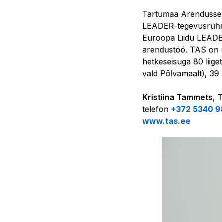
Tartumaa Arendusselt
LEADER-tegevusrühm,
Euroopa Liidu LEADER
arendustöö. TAS on 
hetkeseisuga 80 liige
vald Põlvamaalt), 39
Kristiina Tammets
, 
telefon
+372 5340 9
www.tas.ee