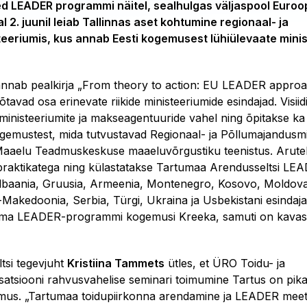
d LEADER programmi näitel, sealhulgas väljaspool Euroop
 2. juunil leiab Tallinnas aset kohtumine regionaal- ja
eeriumis, kus annab Eesti kogemusest lühiülevaate minis
kannab pealkirja „From theory to action: EU LEADER appro
võtavad osa erinevate riikide ministeeriumide esindajad. Visi
ministeeriumite ja makseagentuuride vahel ning õpitakse
gemustest, mida tutvustavad Regionaal- ja Põllumajandusmi
 Maaelu Teadmuskeskuse maaeluvõrgustiku teenistus. Arute
praktikatega ning külastatakse Tartumaa Arendusseltsi LEA
lbaania, Gruusia, Armeenia, Montenegro, Kosovo, Moldova
Makedoonia, Serbia, Türgi, Ukraina ja Usbekistani esindajad
 oma LEADER-programmi kogemusi Kreeka, samuti on kava
tsi tegevjuht
Kristiina Tammets
ütles, et ÜRO Toidu- ja
atsiooni rahvusvahelise seminari toimumine Tartus on pikaa
emus. „Tartumaa toidupiirkonna arendamine ja LEADER meet