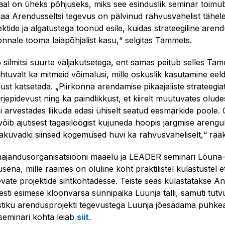
l on üheks põhjuseks, miks see esinduslik seminar toimub
aa Arendusseltsi tegevus on pälvinud rahvusvahelist tähel
tide ja algatustega toonud esile, kuidas strateegiline aren
onnale tooma laiapõhjalist kasu,“ selgitas Tammets.
silmitsi suurte väljakutsetega, ent samas peitub selles Ta
ähtuvalt ka mitmeid võimalusi, mille oskuslik kasutamine eel
ust katsetada. „Piirkonna arendamise pikaajaliste strateegia
jepidevust ning ka paindlikkust, et kiirelt muutuvates olude
 arvestades liikuda edasi ühiselt seatud eesmärkide poole.
võib ajutisest tagasilöögist kujuneda hoopis järgmise areng
 pakuvadki siinsed kogemused huvi ka rahvusvaheliselt,“ rä
majandusorganisatsiooni maaelu ja LEADER seminari Lõuna-
a, mille raames on oluline koht praktilistel külastustel et
evate projektide sihtkohtadesse. Teiste seas külastatakse A
esti esimese kloonvarsa sünnipaika Luunja talli, samuti tutv
tiku arendusprojekti tegevustega Luunja jõesadama puhkea
seminari kohta leiab
siit
.