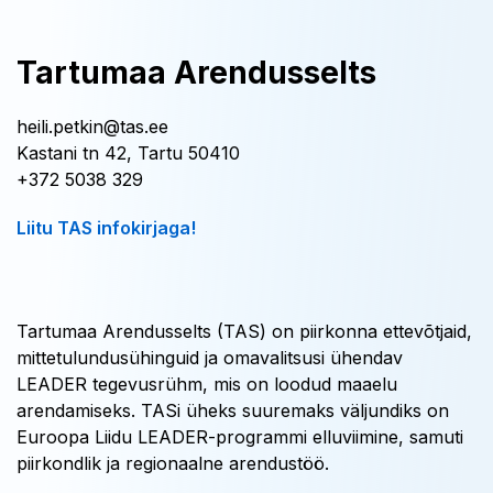
Tartumaa Arendusselts
heili.petkin@tas.ee
Kastani tn 42, Tartu 50410
+372 5038 329
Liitu TAS infokirjaga!
Tartumaa Arendusselts (TAS) on piirkonna ettevõtjaid,
mittetulundusühinguid ja omavalitsusi ühendav
LEADER tegevusrühm, mis on loodud maaelu
arendamiseks. TASi üheks suuremaks väljundiks on
Euroopa Liidu LEADER-programmi elluviimine, samuti
piirkondlik ja regionaalne arendustöö.