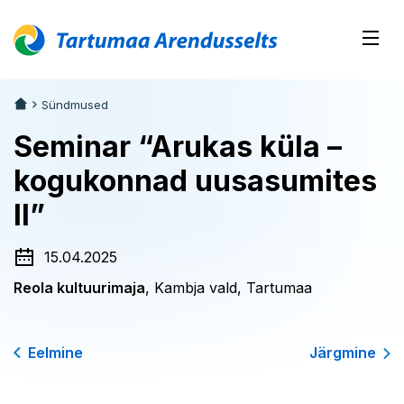
Sündmused
Seminar “Arukas küla –
kogukonnad uusasumites
II”
15.04.2025
Reola kultuurimaja
, Kambja vald, Tartumaa
Eelmine
Järgmine