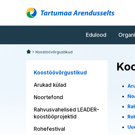
Edulood
Organ
Koostöövõrgustikud
Koo
Koostöövõrgustikud
Arukad külad
Ar
No
Noortefond
Ra
Rahvusvahelised LEADER-
koostööprojektid
Ro
Uu
Rohefestival