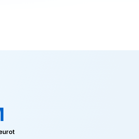
M
eurot