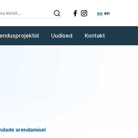
ee
en
endusprojektid
Uudised
Kontakt
ondade arendamisel