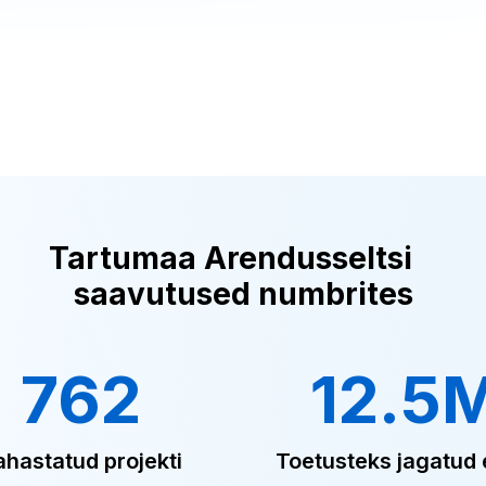
Tartumaa Arendusseltsi
saavutused numbrites
762
12.5
ahastatud projekti
Toetusteks jagatud 