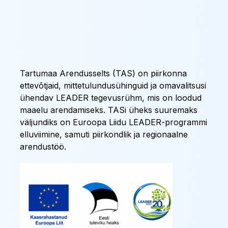
Tartumaa Arendusselts (TAS) on piirkonna
ettevõtjaid, mittetulundusühinguid ja omavalitsusi
ühendav LEADER tegevusrühm, mis on loodud
maaelu arendamiseks. TASi üheks suuremaks
väljundiks on Euroopa Liidu LEADER-programmi
elluviimine, samuti piirkondlik ja regionaalne
arendustöö.