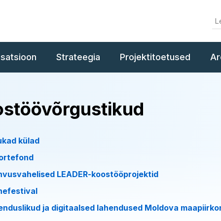
isatsioon
Strateegia
Projektitoetused
Ar
stöövõrgustikud
ukad külad
ortefond
hvusvahelised LEADER-koostööprojektid
hefestival
enduslikud ja digitaalsed lahendused Moldova maapiirk