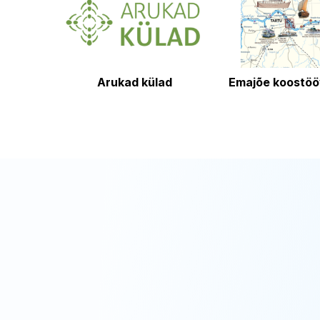
Arukad külad
Emajõe koostöö