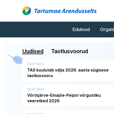
Edulood
Organ
Uudised
Taotlusvoorud
09.07.2026
04.02.2026
TAS kuulutab välja 2026. aasta sügisese
Tartumaine Toit märgise taotlemise
taotlusvooru
taotlusvoor on avatud 15.04-15.05.2026
09.07.2026
Võrtsjärve-Emajõe-Peipsi võrgustiku
veeretked 2026