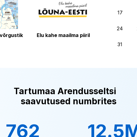
17
24
võrgustik
Elu kahe maailma piiril
31
Tartumaa Arendusseltsi
saavutused numbrites
762
12.5