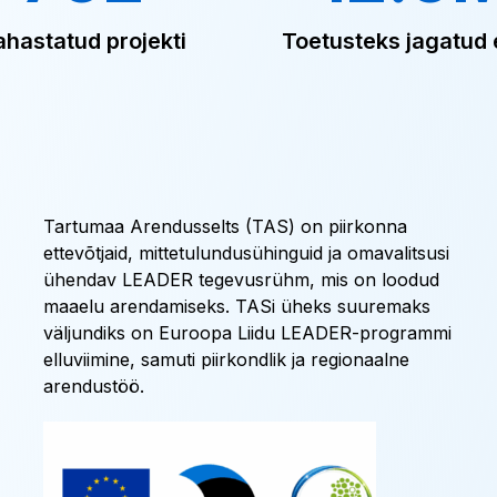
ahastatud projekti
Toetusteks jagatud 
Tartumaa Arendusselts (TAS) on piirkonna
ettevõtjaid, mittetulundusühinguid ja omavalitsusi
ühendav LEADER tegevusrühm, mis on loodud
maaelu arendamiseks. TASi üheks suuremaks
väljundiks on Euroopa Liidu LEADER-programmi
elluviimine, samuti piirkondlik ja regionaalne
arendustöö.