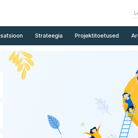
isatsioon
Strateegia
Projektitoetused
Ar