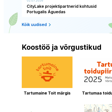
02.07.2026
CityLake projektipartnerid kohtusid
Portugalis Águedas
Kõik uudised
Koostöö ja võrgustikud
Tartumaine Toit märgis
Tartumaa toidu