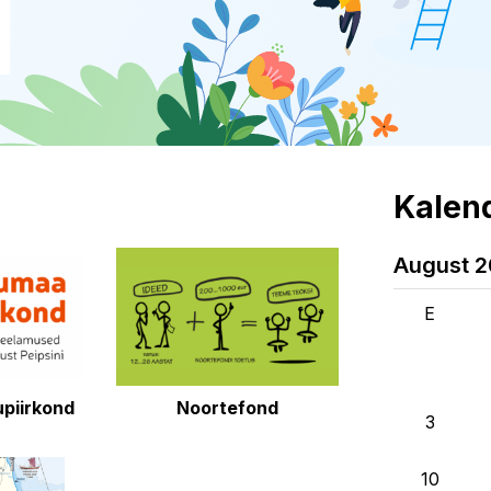
Kalen
August 
E
piirkond
Noortefond
3
10