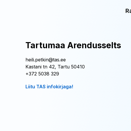
R
Tartumaa Arendusselts
heili.petkin@tas.ee
Kastani tn 42, Tartu 50410
+372 5038 329
Liitu TAS infokirjaga!