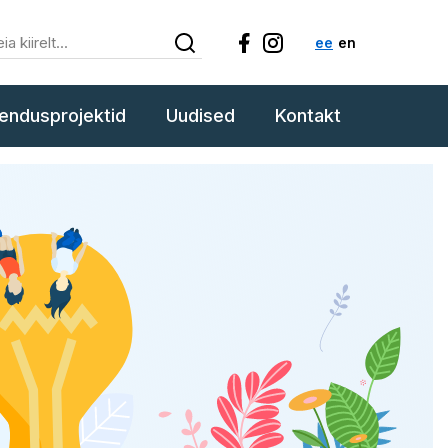
ee
en
endusprojektid
Uudised
Kontakt