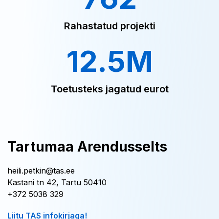
Rahastatud projekti
12.5M
Toetusteks jagatud eurot
Tartumaa Arendusselts
heili.petkin@tas.ee
Kastani tn 42, Tartu 50410
+372 5038 329
Liitu TAS infokirjaga!