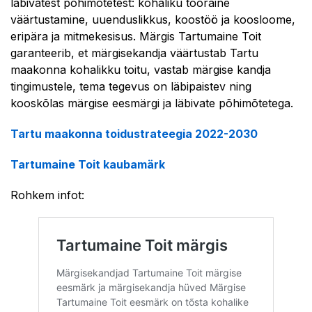
läbivatest põhimõtetest: kohaliku tooraine
väärtustamine, uuenduslikkus, koostöö ja koosloome,
eripära ja mitmekesisus. Märgis Tartumaine Toit
garanteerib, et märgisekandja väärtustab Tartu
maakonna kohalikku toitu, vastab märgise kandja
tingimustele, tema tegevus on läbipaistev ning
kooskõlas märgise eesmärgi ja läbivate põhimõtetega.
Tartu maakonna toidustrateegia 2022-2030
Tartumaine Toit kaubamärk
Rohkem infot: