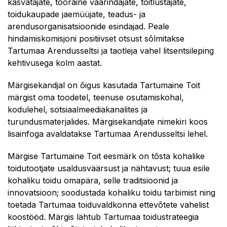
kasvatajate, tooraine väärindajate, toitlustajate,
toidukaupade jaemüüjate, teadus- ja
arendusorganisatsioonide esindajad. Peale
hindamiskomisjoni positiivset otsust sõlmitakse
Tartumaa Arendusseltsi ja taotleja vahel litsentsileping
kehtivusega kolm aastat.
Märgisekandjal on õigus kasutada Tartumaine Toit
märgist oma toodetel, teenuse osutamiskohal,
kodulehel, sotsiaalmeediakanalites ja
turundusmaterjalides. Märgisekandjate nimekiri koos
lisainfoga avaldatakse Tartumaa Arendusseltsi lehel.
Märgise Tartumaine Toit eesmärk on tõsta kohalike
toidutootjate usaldusväärsust ja nähtavust; tuua esile
kohaliku toidu omapära, selle traditsioonid ja
innovatsioon; soodustada kohaliku toidu tarbimist ning
toetada Tartumaa toiduvaldkonna ettevõtete vahelist
koostööd. Märgis lähtub Tartumaa toidustrateegia