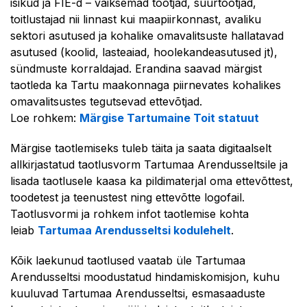
isikud ja FIE-d – väiksemad tootjad, suurtootjad,
toitlustajad nii linnast kui maapiirkonnast, avaliku
sektori asutused ja kohalike omavalitsuste hallatavad
asutused (koolid, lasteaiad, hoolekandeasutused jt),
sündmuste korraldajad. Erandina saavad märgist
taotleda ka Tartu maakonnaga piirnevates kohalikes
omavalitsustes tegutsevad ettevõtjad.
Loe rohkem:
Märgise Tartumaine Toit statuut
Märgise taotlemiseks tuleb täita ja saata digitaalselt
allkirjastatud taotlusvorm Tartumaa Arendusseltsile ja
lisada taotlusele kaasa ka pildimaterjal oma ettevõttest,
toodetest ja teenustest ning ettevõtte logofail.
Taotlusvormi ja rohkem infot taotlemise kohta
leiab
Tartumaa Arendusseltsi kodulehelt
.
Kõik laekunud taotlused vaatab üle Tartumaa
Arendusseltsi moodustatud hindamiskomisjon, kuhu
kuuluvad Tartumaa Arendusseltsi, esmasaaduste