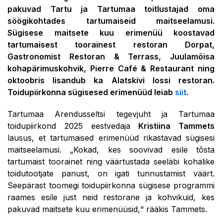
pakuvad Tartu ja Tartumaa toitlustajad oma
söögikohtades tartumaiseid maitseelamusi.
Sügisese maitsete kuu erimenüü koostavad
tartumaisest toorainest restoran Dorpat,
Gastronomist Restoran & Terrass, Juulamõisa
kohapärimuskohvik, Pierre Café & Restaurant ning
oktoobris lisandub ka Alatskivi lossi restoran.
Toidupiirkonna sügisesed erimenüüd leiab
siit
.
Tartumaa Arendusseltsi tegevjuht ja Tartumaa
toidupiirkond 2025 eestvedaja
Kristiina Tammets
lausus, et tartumaised erimenüüd rikastavad sügisesi
maitseelamusi. „Kokad, kes soovivad esile tõsta
tartumaist toorainet ning väärtustada seeläbi kohalike
toidutootjate panust, on igati tunnustamist väärt.
Seepärast toomegi toidupiirkonna sügisese programmi
raames esile just neid restorane ja kohvikuid, kes
pakuvad maitsete kuu erimenüüsid,“ rääkis Tammets.