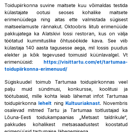
Toidupiirkonna suvine maitsete kuu võimaldas testida
külastajate ootusi seoses kohalike maitsete
erimenüüdega ning aitas ette valmistada sügisest
maitseelamuste rännakut. Oktoobris liitub erimenüüde
pakkujatega ka Alatskivi lossi restoran, kus on välja
töötatud kummituslike õhtusöökide kava. See viib
külastaja 140 aasta tagusesse aega, mil lossis puudus
elekter ja kõik tegevused toimusid küünlavalgel. Vt
erimenüüsid:
https://visittartu.com/et/tartumaa-
toidupiirkonna-erimenuud/
Sügiskuudel toimub Tartumaa toidupiirkonnas veel
palju muid sündmusi, konkursse, koolitusi ja
töötubasid, mille kohta leiab lähemat infot Tartumaa
toidupiirkonna
lehelt
ning
Kultuuriaknast
. Novembris
osalevad mitmed Tartu ja Tartumaa toitlustajad ka
Lõuna-Eesti toidukampaanias „Metsast taldrikule“,
pakkudes kohalikest metsasaadustest koostatud
erimenüüsid tartumaise lähenemisega.