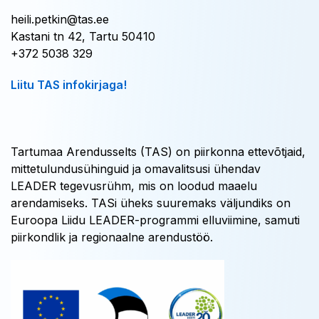
heili.petkin@tas.ee
Kastani tn 42, Tartu 50410
+372 5038 329
Liitu TAS infokirjaga!
Tartumaa Arendusselts (TAS) on piirkonna ettevõtjaid,
mittetulundusühinguid ja omavalitsusi ühendav
LEADER tegevusrühm, mis on loodud maaelu
arendamiseks. TASi üheks suuremaks väljundiks on
Euroopa Liidu LEADER-programmi elluviimine, samuti
piirkondlik ja regionaalne arendustöö.