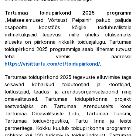
Tartumaa toidupiirkond 2025
programm
„Maitseelamused Võrtsust Peipsini“ pakub paljude
osapoolte koostöös kõigile toiduhuvilistele
mitmekülgseid tegevusi, mille üheks olulisemaks
aluseks on piirkonna rikkalik toiduajalugu. Tartumaa
toidupiirkond 2025 programmiga saab lähemat tutvust
teha veebis aadressil
https://visittartu.com/et/toidupiirkond/
.
Tartumaa toidupiirkond 2025 tegevuste elluviimise taga
seisavad kohalikud toidutootjad ja -töötlejad,
toitlustajad, teadus- ja arendusorganisatsioonid ning
omavalitsused. Tartumaa toidupiirkonna projekti
eestvedajaks on Tartumaa Arendusselts koos
Tartumaa Omavalitsuste Liidu, Tartumaa Turismi,
Tartumaa toiduvõrgustiku, Tartu linna ja teiste
partneritega. Kokku kuulub toidupiirkonna programmi
rohkem kui 100 turismi- ja toidusündmust. Tartumaa