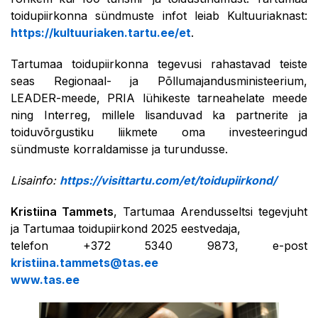
toidupiirkonna sündmuste infot leiab Kultuuriaknast:
https://kultuuriaken.tartu.ee/et
.
Tartumaa toidupiirkonna tegevusi rahastavad teiste
seas Regionaal- ja Põllumajandusministeerium,
LEADER-meede, PRIA lühikeste tarneahelate meede
ning Interreg, millele lisanduvad ka partnerite ja
toiduvõrgustiku liikmete oma investeeringud
sündmuste korraldamisse ja turundusse.
Lisainfo:
https://visittartu.com/et/toidupiirkond/
Kristiina Tammets
, Tartumaa Arendusseltsi tegevjuht
ja Tartumaa toidupiirkond 2025 eestvedaja,
telefon +372 5340 9873, e-post
kristiina.tammets@tas.ee
www.tas.ee