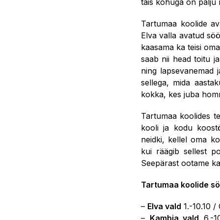
täis kõhuga on palju
Tartumaa koolide ava
Elva valla avatud söö
kaasama ka teisi omava
saab nii head toitu 
ning lapsevanemad ja
sellega, mida aastak
kokka, kes juba homm
Tartumaa koolides te
kooli ja kodu koost
neidki, kellel oma k
kui räägib sellest p
Seepärast ootame ka 
Tartumaa koolide sö
–
Elva vald
1.-10.10 /
–
Kambja vald
6.-1