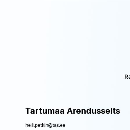
R
Tartumaa Arendusselts
heili.petkin@tas.ee