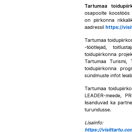
Tartumaa toidupii
osapoolte koostöös k
on piirkonna rikkal
aadressil
https://vis
Tartumaa toidupiirkon
-töötlejad, toitlu
toidupiirkonna proje
Tartumaa Turismi, T
toidupiirkonna pro
sündmuste infot leia
Tartumaa toidupiirko
LEADER-meede, PRIA
lisanduvad ka partne
turundusse.
Lisainfo:
https://visittartu.co