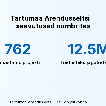
Tartumaa Arendusseltsi
saavutused numbrites
762
12.5
ahastatud projekti
Toetusteks jagatud 
Tartumaa Arendusselts (TAS) on piirkonna