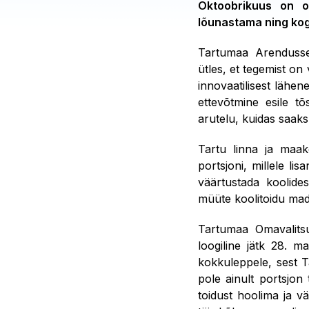
Oktoobrikuus on o
lõunastama ning kog
Tartumaa Arendussel
ütles, et tegemist o
innovaatilisest lähen
ettevõtmine esile tõ
arutelu, kuidas saaks
Tartu linna ja maak
portsjoni, millele l
väärtustada koolide
müüte koolitoidu mada
Tartumaa Omavalits
loogiline jätk 28. m
kokkuleppele, sest T
pole ainult portsjon 
toidust hoolima ja v