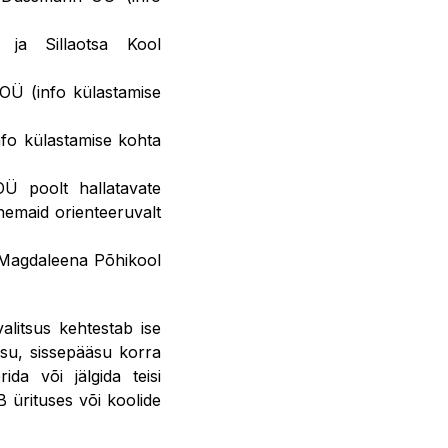
ja Sillaotsa Kool
OÜ (info külastamise
fo külastamise kohta
Ü poolt hallatavate
anemaid orienteeruvalt
a-Magdaleena Põhikool
alitsus kehtestab ise
asu, sissepääsu korra
ida või jälgida teisi
 ürituses või koolide