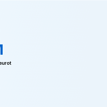
M
eurot