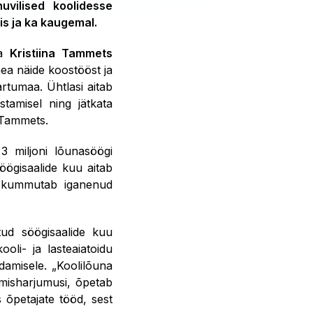
vilised koolidesse
is ja ka kaugemal.
ja
Kristiina Tammets
ea näide koostööst ja
artumaa. Ühtlasi aitab
stamisel ning jätkata
s Tammets.
3 miljoni lõunasöögi
öögisaalide kuu aitab
ng kummutab iganenud
ud söögisaalide kuu
oli- ja lasteaiatoidu
damisele. „Koolilõuna
tumisharjumusi, õpetab
 õpetajate tööd, sest