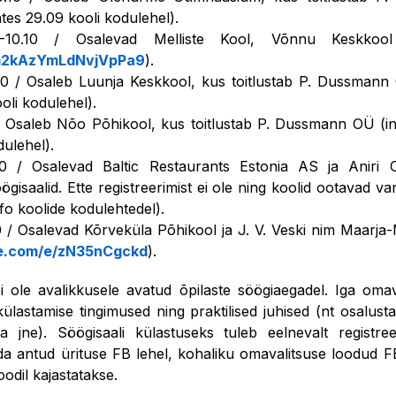
tes 29.09 kooli kodulehel).
10.10 / Osalevad Melliste Kool, Võnnu Keskkool 
/m2kAzYmLdNvjVpPa9
).
10 / Osaleb Luunja Keskkool, kus toitlustab P. Dussmann 
oli kodulehel).
/ Osaleb Nõo Põhikool, kus toitlustab P. Dussmann OÜ (in
dulehel).
0 / Osalevad Baltic Restaurants Estonia AS ja Aniri O
ögisaalid. Ette registreerimist ei ole ning koolid ootavad v
info koolide kodulehtedel).
0 / Osalevad Kõrveküla Põhikool ja J. V. Veski nim Maarj
ice.com/e/zN35nCgckd
).
ei ole avalikkusele avatud õpilaste söögiaegadel. Iga omav
külastamise tingimused ning praktilised juhised (nt osalust
a jne). Söögisaali külastuseks tuleb eelnevalt registreer
ida antud ürituse FB lehel, kohaliku omavalitsuse loodud FB
oodil kajastatakse.