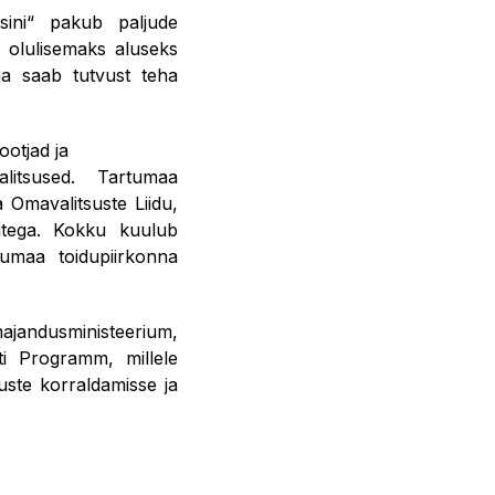
sini“ pakub paljude
s olulisemaks aluseks
ga saab tutvust teha
ootjad ja
alitsused. Tartumaa
 Omavalitsuste Liidu,
ritega. Kokku kuulub
umaa toidupiirkonna
majandusministeerium,
i Programm, millele
uste korraldamisse ja