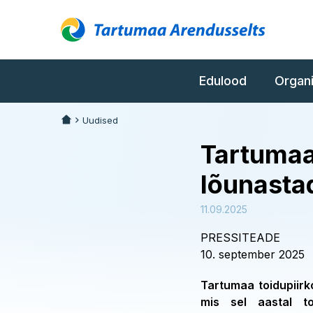
Edulood
Organ
Uudised
Tartumaa
lõunasta
11.09.2025
PRESSITEADE
10. september 2025
Tartumaa toidupiirk
mis sel aastal t