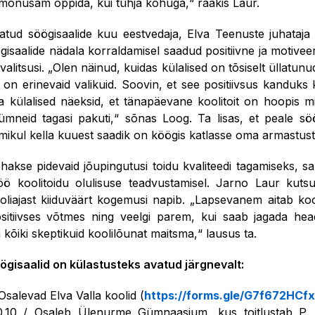
 mõnusam õppida, kui tühja kõhuga,“ rääkis Laur.
tud söögisaalide kuu eestvedaja, Elva Teenuste juhataja
gisaalide nädala korraldamisel saadud positiivne ja motiveer
litsusi. „Olen näinud, kuidas külalised on tõsiselt üllatunud
ja on erinevaid valikuid. Soovin, et see positiivsus kandu
 külalised näeksid, et tänapäevane koolitoit on hoopis 
ümneid tagasi pakuti,“ sõnas Loog. Ta lisas, et peale söö
ikul kella kuuest saadik on köögis katlasse oma armastust
hakse pidevaid jõupingutusi toidu kvaliteedi tagamiseks, s
öö koolitoidu olulisuse teadvustamisel. Jarno Laur kutsu
ooliajast kiiduväärt kogemusi napib. „Lapsevanem aitab koo
ositiivses võtmes ning veelgi parem, kui saab jagada hea
kõiki skeptikuid koolilõunat maitsma,“ lausus ta.
ögisaalid on külastusteks avatud järgnevalt:
 Osalevad Elva Valla koolid (
https://forms.gle/G7f672HCf
0.10 / Osaleb Ülenurme Gümnaasium, kus toitlustab P