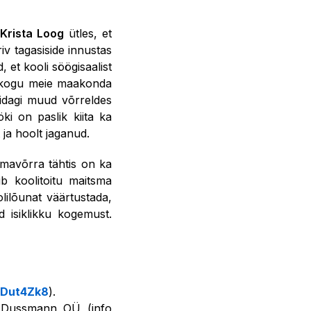
Krista Loog
ütles, et
iv tagasiside innustas
, et kooli söögisaalist
ks kogu meie maakonda
midagi muud võrreldes
ki on paslik kiita ka
 ja hoolt jaganud.
amavõrra tähtis on ka
b koolitoitu maitsma
lilõunat väärtustada,
d isiklikku kogemust.
xDut4Zk8
).
. Dussmann OÜ (info