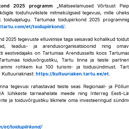
rkond 2025
programm
„Maitseelamused Võrtsust Peip
õigile toiduhuvilistele mitmekülgseid tegevusi, mille ühek
ik toiduajalugu. Tartumaa toidupiirkond 2025 programmi
ittartu.com/et/toidupiirkond/
.
d 2025 tegevuste elluviimise taga seisavad kohalikud toidut
stajad, teadus- ja arendusorganisatsioonid ning omav
kti eestvedajaks on Tartumaa Arendusselts koos Tartumaa
artumaa toiduvõrgustiku, Tartu linna ja teiste partne
grammi rohkem kui 100 turismi- ja toidusündmust. Tart
b Kultuuriaknast:
https://kultuuriaken.tartu.ee/et
.
nna tegevusi rahastavad teiste seas Regionaal- ja Põllu
 lühikeste tarneahelate meede ning Interreg Eesti-Lät
rite ja toiduvõrgustiku liikmete oma investeeringud sündm
m/et/toidupiirkond/