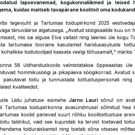
odatud lapsevanemad, kogukonnaliikmed ja teised hu
ema, kuidas maitseb tavapärane koolitoit oma kodukand
tsi tegevjuht ja Tartumaa toidupiirkond 2025 eestveda
n väga tänuväärse algatusega. „Avatud söögisaalide kuu on h
emisest, mis sai alguse Elva vallast ning laienes üle kogu T
sta tartumaise tooraine kasutamist haridusasutuste toitlu
 kohalikke toidutootjaid kaasata veelgi tõhusamalt,“ märki
onna 58 üldhariduskoolis valmistatakse õppeaastas üle 
isanduvad hommikusöögi ja pikapäeva söögikorrad. Avatud s
s pakutavat toitu ja tunnustada toitlustuspersonali ni
last kvaliteedist.
uste Liidu juhatuse esimehe
Jarno Lauri
sõnul on avat
ail Tartumaa toidupiirkonna avasündmusel sõlmitud hea ko
artumaa koolid panevad suurt rõhku koolitoitlustuse aren
toitu taldrikul, vaid see kujundab ka tervist toetavaid toi
ähendama toiduraiskamist ning toetab sõna otseses mõttes