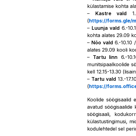
külastamise kohta ala
–
Kastre vald
1.-
(
https://forms.gle
–
Luunja vald
6.-10.
kohta alates 29.09 ko
–
Nõo vald
6.-10.10 
alates 29.09 kooli ko
–
Tartu linn
6.-10.1
munitsipaalkoolide sö
kell 12.15-13.30 (lisa
–
Tartu vald
13.-17.1
(
https://forms.off
Koolide söögisaalid 
avatud söögisaalide 
söögisaali, kodukorr
külastustingimusi, m
kodulehtedel sel peri