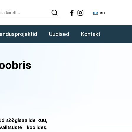
ee
en
endusprojektid
Uudised
Kontakt
oobris
ud söögisaalide kuu,
itsuste koolides.