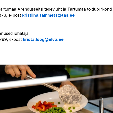
Tartumaa Arendusseltsi tegevjuht ja Tartumaa toidupiirkond
873, e-post
kristiina.tammets@tas.ee
enused juhataja,
799, e-post
krista.loog@elva.ee