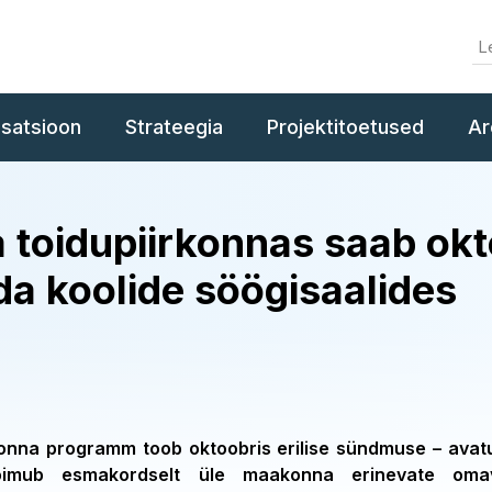
isatsioon
Strateegia
Projektitoetused
Ar
 toidupiirkonnas saab okt
da koolide söögisaalides
onna programm toob oktoobris erilise sündmuse – avat
oimub esmakordselt üle maakonna erinevate omaval