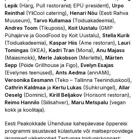
Lepik
(Härg, Pull restoranid; EPÜ president),
Urpo
Reinthal
(YliCool catering),
Henari Nõu
(Eesti Rahva
Muuseum),
Tarvo Kullamaa
(Toiduakadeemia),
Andres Toom
(Tikupoiss),
Koit Uustalu
(GMP
Pühajärve ja GoodFood by Koit Uustalu),
Stella Kurik
(Toiduakadeemia),
Kaspar Hiis
(Ame restoran),
Lauri
Tomingas
(IKEA),
Kadri Tran
(Mona),
Anu Majass
(Maiasmokk),
Merle Jakobson
(Merlette),
Märten
Sepp
(Pöide Grillhouse ja Figo),
Evelyn Esajas
(Evelynes teenused),
Ants Aedma
(annAMi),
Veroonika Eesmann
(Teko – Tallinna Teeninduskool),
Cathrin Kaldmaa
ja
Kertu Lukas
(Suhkruingel),
Allar
Oeselg
(Dominic),
Kirill Beljakov
(Horisont restoran),
Reimo Hannilo
(Siilisahver),
Maru Metspalu
(vegan
kokk ja koolitaja).
Eesti Peakokkade Ühenduse kahepäevase õppereisi
programmi sisustavad külastuste või maitseproovidega
järgmised väiketootjad Tartumaa toidupiirkonnast: