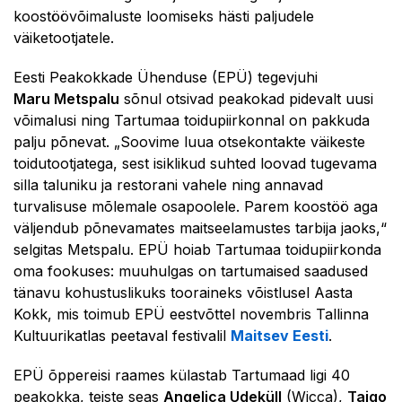
koostöövõimaluste loomiseks hästi paljudele
väiketootjatele.
Eesti Peakokkade Ühenduse (EPÜ) tegevjuhi
Maru Metspalu
sõnul otsivad peakokad pidevalt uusi
võimalusi ning Tartumaa toidupiirkonnal on pakkuda
palju põnevat. „Soovime luua otsekontakte väikeste
toidutootjatega, sest isiklikud suhted loovad tugevama
silla taluniku ja restorani vahele ning annavad
turvalisuse mõlemale osapoolele. Parem koostöö aga
väljendub põnevamates maitseelamustes tarbija jaoks,“
selgitas Metspalu. EPÜ hoiab Tartumaa toidupiirkonda
oma fookuses: muuhulgas on tartumaised saadused
tänavu kohustuslikuks tooraineks võistlusel Aasta
Kokk, mis toimub EPÜ eestvõttel novembris Tallinna
Kultuurikatlas peetaval festivalil
Maitsev Eesti
.
EPÜ õppereisi raames külastab Tartumaad ligi 40
peakokka, teiste seas
Angelica Udeküll
(Wicca),
Taigo