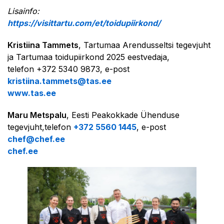
Lisainfo:
https://visittartu.com/et/toidupiirkond/
Kristiina Tammets
, Tartumaa Arendusseltsi tegevjuht
ja Tartumaa toidupiirkond 2025 eestvedaja,
telefon +372 5340 9873, e-post
kristiina.tammets@tas.ee
www.tas.ee
Maru Metspalu
, Eesti Peakokkade Ühenduse
tegevjuht,telefon
+372 5560 1445
, e-post
chef@chef.ee
chef.ee