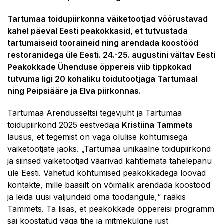
Tartumaa toidupiirkonna väiketootjad võõrustavad
kahel päeval Eesti peakokkasid, et tutvustada
tartumaiseid tooraineid ning arendada koostööd
restoranidega üle Eesti. 24.-25. augustini vältav Eesti
Peakokkade Ühenduse õppereis viib tippkokad
tutvuma ligi 20 kohaliku toidutootjaga Tartumaal
ning Peipsiääre ja Elva piirkonnas.
Tartumaa Arendusseltsi tegevjuht ja Tartumaa
toidupiirkond 2025 eestvedaja
Kristiina Tammets
lausus, et tegemist on väga olulise kohtumisega
väiketootjate jaoks. „Tartumaa unikaalne toidupiirkond
ja siinsed väiketootjad väärivad kahtlemata tähelepanu
üle Eesti. Vahetud kohtumised peakokkadega loovad
kontakte, mille baasilt on võimalik arendada koostööd
ja leida uusi väljundeid oma toodangule,“ rääkis
Tammets. Ta lisas, et peakokkade õppereisi programm
sai koostatud väga tihe ja mitmekülgne just