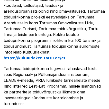
-töötlejad, toitlustajad, teadus- ja
arendusorganisatsioonid ning omavalitsused. Tartumaa
toidupiirkonna projekti eestvedajaks on Tartumaa
Arendusselts koos Tartumaa Omavalitsuste Liidu,
Tartumaa Turismi, Tartumaa toiduvõrgustiku, Tartu
linna ja teiste partneritega. Kokku kuulub
toidupiirkonna programmi rohkem kui 100 turismi- ja
toidusündmust. Tartumaa toidupiirkonna sündmuste
infot leiab Kultuuriaknast:
https://kultuuriaken.tartu.ee/et
.
Tartumaa toidupiirkonna tegevusi rahastavad teiste
seas Regionaal- ja Põllumajandusministeerium,
LEADER-meede, PRIA lühikeste tarneahelate meede
ning Interreg Eesti-Läti Programm, millele lisanduvad
ka partnerite ja toiduvõrgustiku liikmete oma
investeeringud sündmuste korraldamisse ja
turundusse.