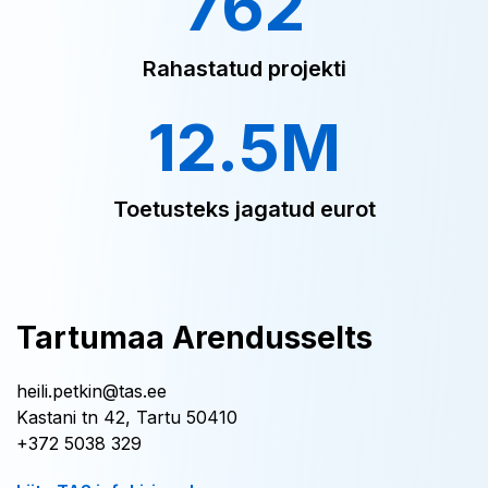
762
Rahastatud projekti
12.5M
Toetusteks jagatud eurot
Tartumaa Arendusselts
heili.petkin@tas.ee
Kastani tn 42, Tartu 50410
+372 5038 329