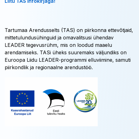
Liitu TAS infokirjaga!
Tartumaa Arendusselts (TAS) on piirkonna ettevõtjaid,
mittetulundusühinguid ja omavalitsusi ühendav
LEADER tegevusrühm, mis on loodud maaelu
arendamiseks. TASi üheks suuremaks väljundiks on
Euroopa Liidu LEADER-programmi elluviimine, samuti
piirkondlik ja regionaalne arendustöö.