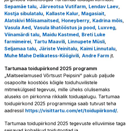
Sepamäe talu
,
Järveotsa Vutifarm
,
Lendav Laev
,
Kostja sibulatalu
,
Kallaste Kalur
,
Magasiait
,
Alatskivi Mõisamaitsed
,
Honeyberry
,
Kadrina mõis
,
Vasula Aed
,
Vasula lihatööstus ja pood
,
Luxveg
,
Viinamärdi talu
,
Maidu Kastmed
,
Breti Luke
farmimeirei
,
Tartu Maavili
,
Linnupete Müsli
,
Seljamaa talu
,
Järiste Veinitalu
,
Kaimi Linnutalu
,
Muhe Mahe Delikatess-Köögivili
,
Andre Farm
jt.
Tartumaa toidupiirkond 2025
programm
„Maitseelamused Võrtsust Peipsini“ pakub paljude
osapoolte koostöös kõigile toiduhuvilistele
mitmekülgseid tegevusi, mille üheks olulisemaks
aluseks on piirkonna rikkalik toiduajalugu. Tartumaa
toidupiirkond 2025 programmiga saab tutvust teha
aadressil
https://visittartu.com/et/toidupiirkond/
.
Tartumaa toidupiirkond 2025 tegevuste elluviimise taga
seisavad kohalikud toidutootjad ja