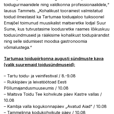
toidugurmaanidele ning valdkonna professionaalidele,“
lausus Tammets. „Kohalikust toorainest valmistatud
toidud ilmestasid ka Tartumaa toiduajaloo tuiksoonel
Emajõel toimunud muusikalist maitseretke lodjal Suur
Sume, kus tutvustasime loodusretke raames lõikuskuu
toidusündmuseid ja rääkisime kohalikust toidupärandist
ning selle sidumisest moodsa gastronoomia
võimalustega.“
Tartumaa toidupiirkonna augusti sündmuste kava
(valik suuremaid toidusündmuseid):
– Tartu toidu- ja veinifestival / 8.-9.08
– Rukkipäev ja leivatöötoad Eesti
Põllumajandusmuuseumis / 10.08
– Maitsva Toidu Tee kohvikute päev Kastre vallas /
10.08
– Kambja valla kogukonnapäev „Avatud Aiad“ / 10.08
– Tammelinna kodukohvikute päev / 10.08