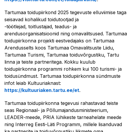
Tartumaa toidupiirkond 2025 tegevuste elluviimise taga
seisavad kohalikud toidutootjad ja
-töötlejad, toitlustajad, teadus- ja
arendusorganisatsioonid ning omavalitsused. Tartumaa
toidupiirkonna projekti eestvedajaks on Tartumaa
Arendusselts koos Tartumaa Omavalitsuste Liidu,
Tartumaa Turismi, Tartumaa toiduvõrgustiku, Tartu
linna ja teiste partneritega. Kokku kuulub
toidupiirkonna programmi rohkem kui 100 turismi- ja
toidusündmust. Tartumaa toidupiirkonna sündmuste
infot leiab Kultuuriaknast:
https://kultuuriaken.tartu.ee/et
.
Tartumaa toidupiirkonna tegevusi rahastavad teiste
seas Regionaal- ja Põllumajandusministeerium,
LEADER-meede, PRIA lühikeste tarneahelate meede
ning Interreg Eesti-Läti Programm, millele lisanduvad
ka partnerite ja toiduvõrgustiku liikmete oma