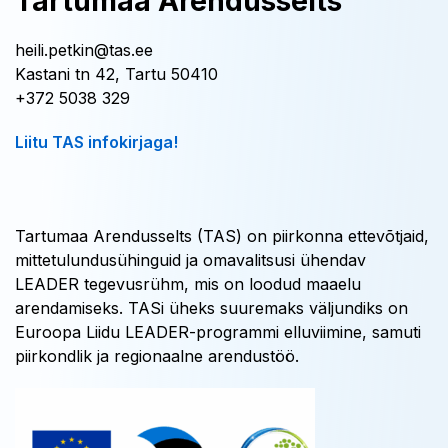
Tartumaa Arendusselts
heili.petkin@tas.ee
Kastani tn 42, Tartu 50410
+372 5038 329
Liitu TAS infokirjaga!
Tartumaa Arendusselts (TAS) on piirkonna ettevõtjaid,
mittetulundusühinguid ja omavalitsusi ühendav
LEADER tegevusrühm, mis on loodud maaelu
arendamiseks. TASi üheks suuremaks väljundiks on
Euroopa Liidu LEADER-programmi elluviimine, samuti
piirkondlik ja regionaalne arendustöö.