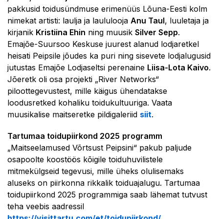
pakkusid toidusündmuse erimenüüs Lõuna-Eesti kolm
nimekat artisti: laulja ja laululooja
Anu Taul
, luuletaja ja
kirjanik
Kristiina Ehin
ning muusik
Silver Sepp
.
Emajõe-Suursoo Keskuse juurest alanud lodjaretkel
heisati Peipsile jõudes ka puri ning sisevete lodjalugusid
jutustas Emajõe Lodjaseltsi perenaine
Liisa-Lota Kaivo
.
Jõeretk oli osa projekti „River Networks“
piloottegevustest, mille käigus ühendatakse
loodusretked kohaliku toidukultuuriga. Vaata
muusikalise maitseretke pildigaleriid
siit
.
Tartumaa toidupiirkond 2025
programm
„Maitseelamused Võrtsust Peipsini“ pakub paljude
osapoolte koostöös kõigile toiduhuvilistele
mitmekülgseid tegevusi, mille üheks olulisemaks
aluseks on piirkonna rikkalik toiduajalugu. Tartumaa
toidupiirkond 2025 programmiga saab lähemat tutvust
teha veebis aadressil
https://visittartu.com/et/toidupiirkond/
.