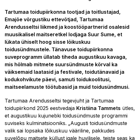
Tartumaa toidupiirkonna tootjad ja toitlustajad,
Emajõe võrgustiku ettevõtjad, Tartumaa
Arendusseltsi liikmed ja koostööpartnerid osalesid
muusikalisel maitseretkel lodjaga Suur Sume, et
lükata ühiselt hoog sisse lõikuskuu
toidusündmustele. Tänavuse toidupiirkonna
suveprogramm üllatab tiheda augustikuu kavaga,
mis hõlmab mitmete suursündmuste kõrval ka
väiksemaid laatasid ja festivale, toidutänavaid ja
kodukohvikute päevi, samuti toidukoolitusi,
maitseelamuste töötubasid ja muid toidusündmusi.
Tartumaa Arendusseltsi tegevjuht ja Tartumaa
toidupiirkond 2025 eestvedaja
Kristiina Tammets
ütles,
et augustikuu kujunebki toidusündmuste programmi
suviseks kulminatsiooniks. „Augusti toidusündmuste
valik sai lopsaka lõikuskuu vääriline, pakkudes
suvelõpu maitsete küllust igale huvilisele, teiste seas ka