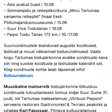
– Äksi avatud õued / 10.08
– Simmanipidu ja retseptikonkursi „Minu Tartumaa
vanaema retseptid“ finaal Eesti
Põllumajandusmuuseumis / 15.08
– Suur Elva Toidutänav / 16.08
– Peipsi Toidu Tänav 175 km / 16.-17.08
Suursündmustele lisanduvad augustis koolitused,
töötoad ja muud väiksemad toidusündmused. Vaata
kogu Tartumaa toidupiirkonna avalike sündmuste kava
siit
ning suviste koolituste ja töötubade kalendrit
siit
.
Kõigi sündmuste kohta leiab täpsemat infot
Kultuuriaknast
.
Muusikaline maitseretk
toidupiirkonna lõikuskuu
sündmuste tutvustamiseks toimus lodjal Suur Sume 31.
juulil, mil Tartumaa maitseelamusi „Võrtsust Peipsini“
serveeris restorani Gastronomist & Terrass peakokk ja
juhataja
Karl Pajussaar
. Põneva kultuurielamuse