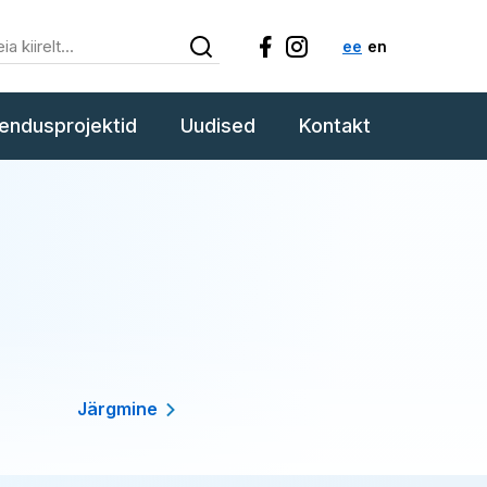
ee
en
endusprojektid
Uudised
Kontakt
Järgmine