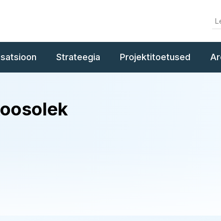
isatsioon
Strateegia
Projektitoetused
Ar
koosolek