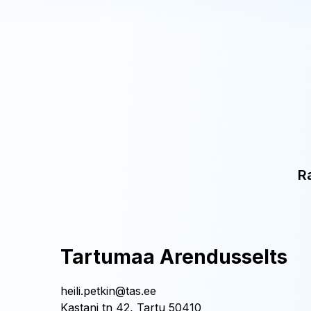
R
Tartumaa Arendusselts
heili.petkin@tas.ee
Kastani tn 42, Tartu 50410