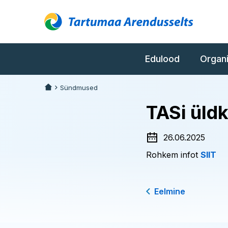
Edulood
Organ
Sündmused
TASi üld
26.06.2025
Rohkem infot
SIIT
Eelmine