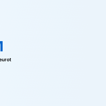
M
eurot