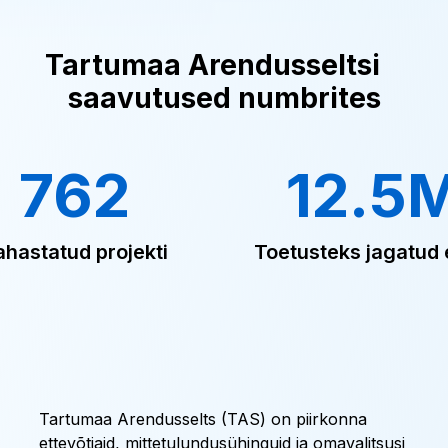
Tartumaa Arendusseltsi
saavutused numbrites
762
12.5
ahastatud projekti
Toetusteks jagatud 
Tartumaa Arendusselts (TAS) on piirkonna
ettevõtjaid, mittetulundusühinguid ja omavalitsusi