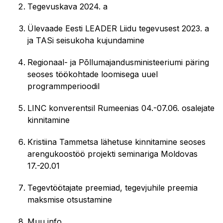
Tegevuskava 2024. a
Ülevaade Eesti LEADER Liidu tegevusest 2023. a
ja TASi seisukoha kujundamine
Regionaal- ja Põllumajandusministeeriumi päring
seoses töökohtade loomisega uuel
programmperioodil
LINC konverentsil Rumeenias 04.-07.06. osalejate
kinnitamine
Kristiina Tammetsa lähetuse kinnitamine seoses
arengukoostöö projekti seminariga Moldovas
17.-20.01
Tegevtöötajate preemiad, tegevjuhile preemia
maksmise otsustamine
Muu info