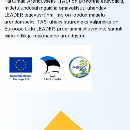
Tartumaa Arendusselts (TAS) on piirkonna ettevõtjaid,
mittetulundusühinguid ja omavalitsusi ühendav
LEADER tegevusrühm, mis on loodud maaelu
arendamiseks. TASi üheks suuremaks väljundiks on
Euroopa Liidu LEADER-programmi elluviimine, samuti
piirkondlik ja regionaalne arendustöö.