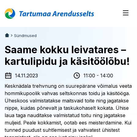
Sündmused
Saame kokku leivatares –
kartulipidu ja käsitöölõbu!
14.11.2023
11:00 - 14:00
Kesknädala trehvnung on suurepärane võimalus veeta
hommikupoolik vahvas seltskonnas toidu ja käsitööga.
Üheskoos valmistatakse maitsvaid toite ning jagatakse
nippe, kuidas põnevalt ja taskukohaselt kokata. Ühise
laua taga nauditakse valmistatud toitu ning jagatakse
muljeid. Peale kokkamist, ootab ees meisterdamine. Kui
tunned puudust suhtlemisest ja vahvatest ühistest