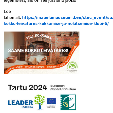
tegemistest, siis on see just sinu jaoks!
Loe
lähemalt:
https://maaelumuuseumid.ee/stec_event/s
kokku-leivatares-kokkamise-ja-nokitsemise-klubi-5/