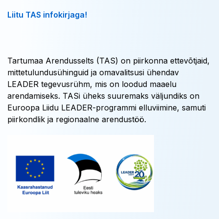
Liitu TAS infokirjaga!
Tartumaa Arendusselts (TAS) on piirkonna ettevõtjaid,
mittetulundusühinguid ja omavalitsusi ühendav
LEADER tegevusrühm, mis on loodud maaelu
arendamiseks. TASi üheks suuremaks väljundiks on
Euroopa Liidu LEADER-programmi elluviimine, samuti
piirkondlik ja regionaalne arendustöö.