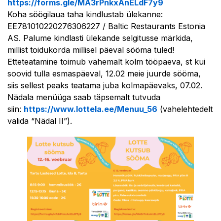
https://forms.gle/MA3rPnkxAnELdF7y9
Koha söögilaua taha kindlustab ülekanne:
EE781010220276306227 / Baltic Restaurants Estonia
AS. Palume kindlasti ülekande selgitusse märkida,
millist toidukorda millisel päeval sööma tuled!
Etteteatamine toimub vähemalt kolm tööpäeva, st kui
soovid tulla esmaspäeval, 12.02 meie juurde sööma,
siis sellest peaks teatama juba kolmapäevaks, 07.02.
Nädala menüüga saab täpsemalt tutvuda
siin:
https://www.lottela.ee/Menuu_56
(vahelehtedelt
valida “Nädal II”).