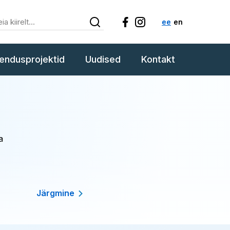
ee
en
endusprojektid
Uudised
Kontakt
a
Järgmine