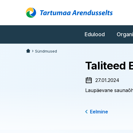
Edulood
Organ
Sündmused
Taliteed
27.01.2024
Laupäevane saunaõhtu
Eelmine