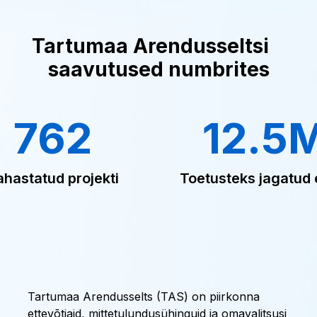
Tartumaa Arendusseltsi
saavutused numbrites
762
12.5
ahastatud projekti
Toetusteks jagatud 
Tartumaa Arendusselts (TAS) on piirkonna
ettevõtjaid, mittetulundusühinguid ja omavalitsusi