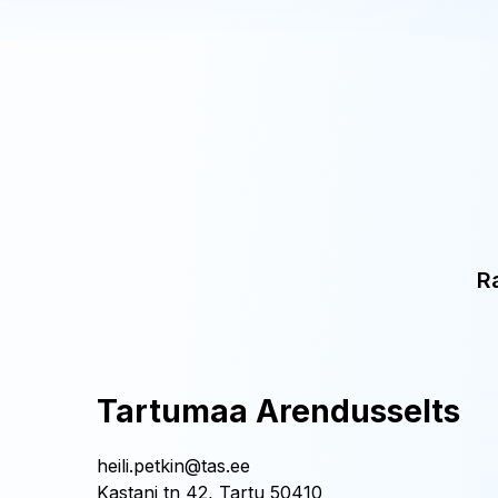
R
Tartumaa Arendusselts
heili.petkin@tas.ee
Kastani tn 42, Tartu 50410