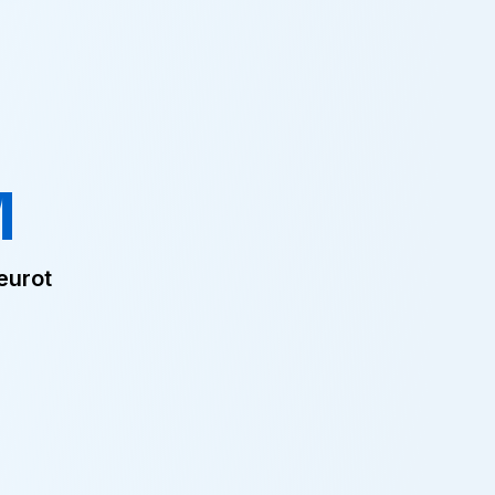
M
eurot