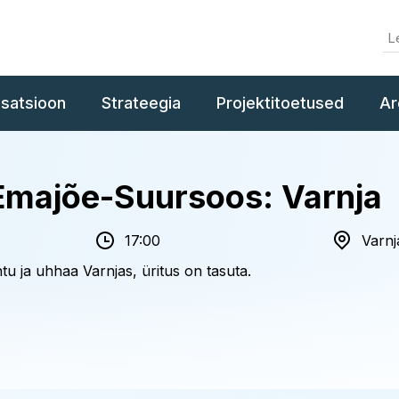
isatsioon
Strateegia
Projektitoetused
Ar
 Emajõe-Suursoos: Varnja
17:00
Varnj
 ja uhhaa Varnjas, üritus on tasuta.