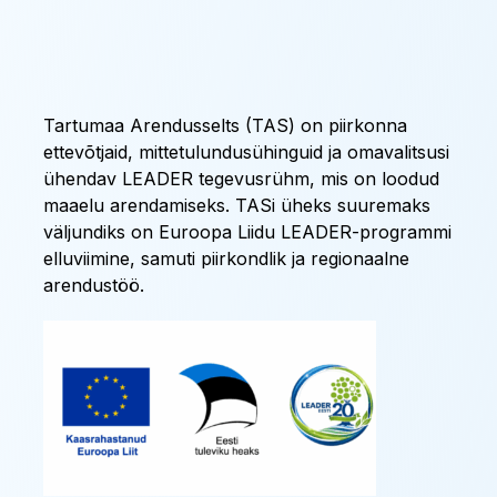
Tartumaa Arendusselts (TAS) on piirkonna
ettevõtjaid, mittetulundusühinguid ja omavalitsusi
ühendav LEADER tegevusrühm, mis on loodud
maaelu arendamiseks. TASi üheks suuremaks
väljundiks on Euroopa Liidu LEADER-programmi
elluviimine, samuti piirkondlik ja regionaalne
arendustöö.