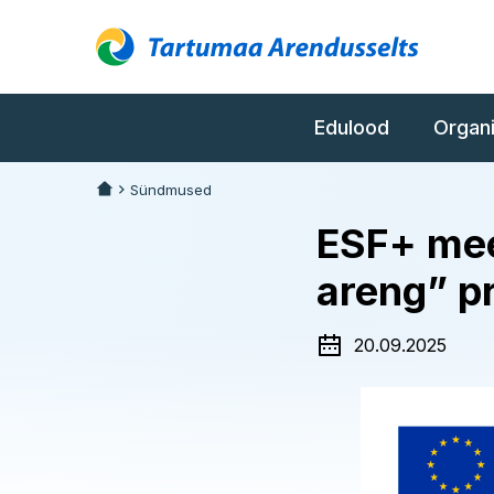
Edulood
Organ
Sündmused
ESF+ mee
areng” pr
20.09.2025