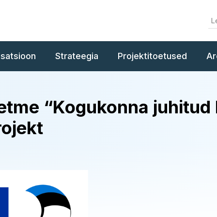
isatsioon
Strateegia
Projektitoetused
Ar
tme “Kogukonna juhitud 
ojekt