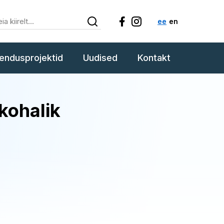
ee
en
endusprojektid
Uudised
Kontakt
kohalik