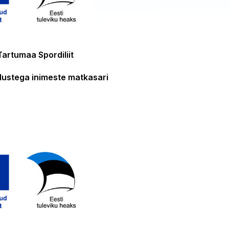
Tartumaa Spordiliit
dustega inimeste matkasari