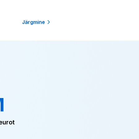
Järgmine
M
eurot