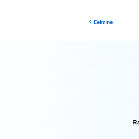
Eelmine
R