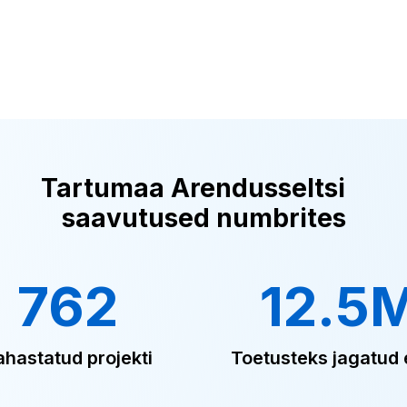
Tartumaa Arendusseltsi
saavutused numbrites
762
12.5
ahastatud projekti
Toetusteks jagatud 