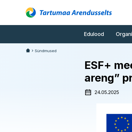
Edulood
Organ
Sündmused
ESF+ mee
areng” pr
24.05.2025