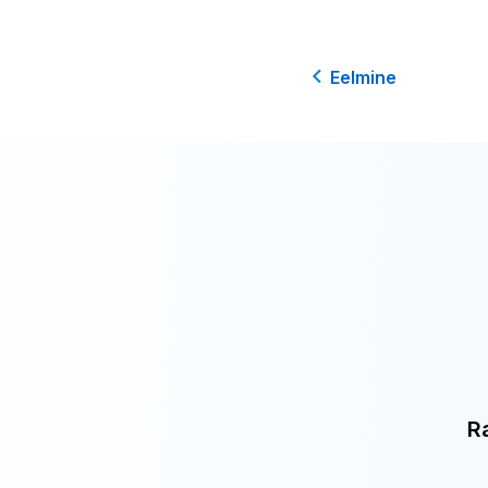
Eelmine
R