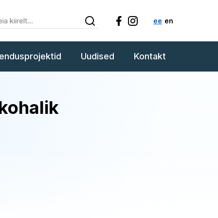
ee
en
endusprojektid
Uudised
Kontakt
kohalik