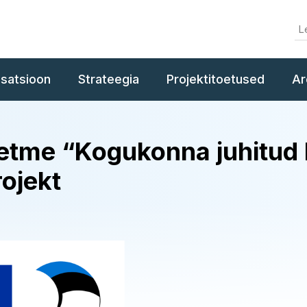
isatsioon
Strateegia
Projektitoetused
Ar
tme “Kogukonna juhitud 
ojekt