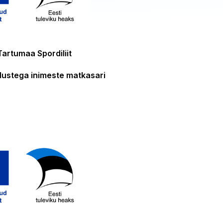
Tartumaa Spordiliit
dustega inimeste matkasari