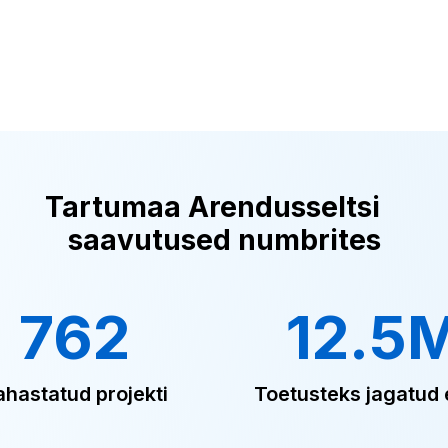
Tartumaa Arendusseltsi
saavutused numbrites
762
12.5
ahastatud projekti
Toetusteks jagatud 