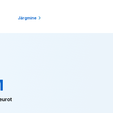
Järgmine
M
eurot