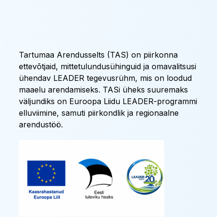
Tartumaa Arendusselts (TAS) on piirkonna
ettevõtjaid, mittetulundusühinguid ja omavalitsusi
ühendav LEADER tegevusrühm, mis on loodud
maaelu arendamiseks. TASi üheks suuremaks
väljundiks on Euroopa Liidu LEADER-programmi
elluviimine, samuti piirkondlik ja regionaalne
arendustöö.