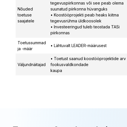
tegevuspiirkonnas või see peab olema
Nõuded
suunatud piirkonna hüvanguks
toetuse
• Koostööprojekti peab heaks kiitma
saajatele
tegevusrühma üldkoosolek
• Investeeringud tuleb teostada TASi
piirkonnas
Toetussummad
• Lähtuvalt LEADER-määrusest
ja -määr
• Toetust saanud koostööprojektide arv
Väljundnäitajad
fookusvaldkondade
kaupa