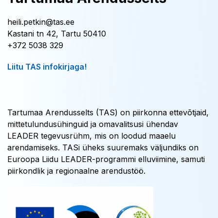
heili.petkin@tas.ee
Kastani tn 42, Tartu 50410
+372 5038 329
Liitu TAS infokirjaga!
Tartumaa Arendusselts (TAS) on piirkonna ettevõtjaid,
mittetulundusühinguid ja omavalitsusi ühendav
LEADER tegevusrühm, mis on loodud maaelu
arendamiseks. TASi üheks suuremaks väljundiks on
Euroopa Liidu LEADER-programmi elluviimine, samuti
piirkondlik ja regionaalne arendustöö.