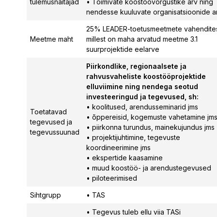
tulemusnäitajad
• Toimivate koostöövõrgustike arv ning
nendesse kuuluvate organisatsioonide a
25% LEADER-toetusmeetmete vahendites
Meetme maht
millest on maha arvatud meetme 3.1
suurprojektide eelarve
Piirkondlike, regionaalsete ja
rahvusvaheliste koostööprojektide
elluviimine ning nendega seotud
investeeringud ja tegevused, sh:
• koolitused, arendusseminarid jms
Toetatavad
• õppereisid, kogemuste vahetamine jm
tegevused ja
• piirkonna turundus, mainekujundus jms
tegevussuunad
• projektijuhtimine, tegevuste
koordineerimine jms
• ekspertide kaasamine
• muud koostöö- ja arendustegevused
• piloteerimised
Sihtgrupp
• TAS
• Tegevus tuleb ellu viia TASi