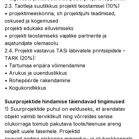
2.3. Taotleja suutlikkus projekti teostamisel (10%)
• projektimeeskonna, sh projektijuhi teadmised,
oskused ja kogemused
projekti edukaks elluviimiseks
• projekti teostamiseks vajalike partnerite ja
asjatundjate olemasolu
2.4. Projekti vastavus TASi läbivatele printsiipidele –
TARK (20%):
• Tartumaa eripära võimendamine
• Arukus ja uuenduslikkus
• Rohepöörde rakendamine
• Kogukondlikkus
Suurprojektide hindamise täiendavad tingimused
1) Suurprojektide puhul on eelduseks, et arendatav
objekt valmib terviklikult ning võrreldes senise
olukorraga toimub pakutava toote/teenuse areng
selgelt uuele tasemele. Projektid
peavad andma piirkonna majandus- ja elukeskkonnale