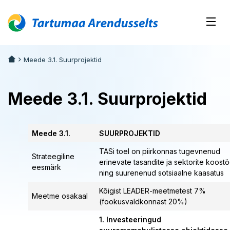
Meede 3.1. Suurprojektid
Meede 3.1. Suurprojektid
Meede 3.1.
SUURPROJEKTID
TASi toel on piirkonnas tugevnenud
Strateegiline
erinevate tasandite ja sektorite koost
eesmärk
ning suurenenud sotsiaalne kaasatus
Kõigist LEADER-meetmetest 7%
Meetme osakaal
(fookusvaldkonnast 20%)
1. Investeeringud