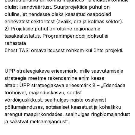
olulist lisandväärtust. Suurprojektide puhul on
oluline, et nendesse oleks kaasatud osapooled
erinevatest sektoritest (avalik, era ja kolmas sektor).
2) Projektide puhul on oluline regionaalne
tasakaalustatus. Programmperioodi jooksul ei
rahastata
ühest TASi omavalitsusest rohkem kui ühte projekti.
ÜPP-strateegiakava erieesmärk, mille saavutamisele
strateegia meetme rakendamine enim kaasa
aitab.: ÜPP strateegiakava erieesmärk 8 – „Edendada
tööhõivet, majanduskasvu, soolist
võrdõiguslikkust, sealhulgas naiste osalemist
põllumajanduses, sotsiaalset kaasatust ja kohalikku
arengut maapiirkondades, sealhulgas ringbiomajandust
ja säästvat metsamajandust“.