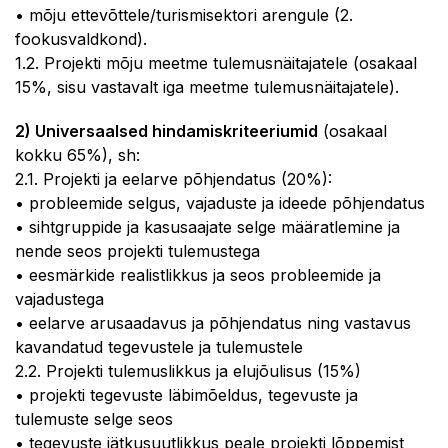
• mõju ettevõttele/turismisektori arengule (2.
fookusvaldkond).
1.2. Projekti mõju meetme tulemusnäitajatele (osakaal
15%, sisu vastavalt iga meetme tulemusnäitajatele).
2) Universaalsed hindamiskriteeriumid
(osakaal
kokku 65%), sh:
2.1. Projekti ja eelarve põhjendatus (20%):
• probleemide selgus, vajaduste ja ideede põhjendatus
• sihtgruppide ja kasusaajate selge määratlemine ja
nende seos projekti tulemustega
• eesmärkide realistlikkus ja seos probleemide ja
vajadustega
• eelarve arusaadavus ja põhjendatus ning vastavus
kavandatud tegevustele ja tulemustele
2.2. Projekti tulemuslikkus ja elujõulisus (15%)
• projekti tegevuste läbimõeldus, tegevuste ja
tulemuste selge seos
• tegevuste jätkusuutlikkus peale projekti lõppemist