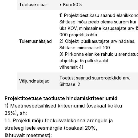
Toetuse määr
• Kuni 50%
1) Projektidest kasu saanud elanikkond
Sihttase: mõju peab olema suurem kui
üks KOV, minimaalne kasusaajate arv 1
000 projekti kohta.
Tulemusnäitajad
2) Objekti püsikasutajate arv nädalas.
Sihttase: minimaalselt 100
3) Piirkonna elanike rahulolu arendatu
objektiga (5 palli skaalal
vähemalt 4)
Toetust saanud suurprojektide arv.
Väljundnäitajad
Sihttase: 2
Projektitoetuse taotluste hindamiskriteeriumid:
1) Meetmespetsiifilised kriteeriumid (osakaal kokku
35%), sh:
1.1. Projekti mõju fookusvaldkonna arengule ja
strateegilisele eesmärgile (osakaal 20%,
lähtuvalt meetmest):