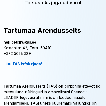
Toetusteks jagatud eurot
Tartumaa Arendusselts
heili.petkin@tas.ee
Kastani tn 42, Tartu 50410
+372 5038 329
Liitu TAS infokirjaga!
Tartumaa Arendusselts (TAS) on piirkonna ettevõtjaid,
mittetulundusühinguid ja omavalitsusi ühendav
LEADER tegevusrühm, mis on loodud maaelu
arendamiseks. TASi üheks suuremaks väljundiks on