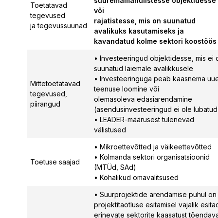
suuremamahulistesse objektidesse
Toetatavad
või
tegevused
rajatistesse, mis on suunatud
ja tegevussuunad
avalikuks kasutamiseks ja
kavandatud kolme sektori koostöös
• Investeeringud objektidesse, mis ei 
suunatud laiemale avalikkusele
• Investeeringuga peab kaasnema uu
Mittetoetatavad
teenuse loomine või
tegevused,
olemasoleva edasiarendamine
piirangud
(asendusinvesteeringud ei ole lubatud
• LEADER-määrusest tulenevad
välistused
• Mikroettevõtted ja väikeettevõtted
• Kolmanda sektori organisatsioonid
Toetuse saajad
(MTÜd, SAd)
• Kohalikud omavalitsused
• Suurprojektide arendamise puhul on
projektitaotluse esitamisel vajalik esita
erinevate sektorite kaasatust tõendav