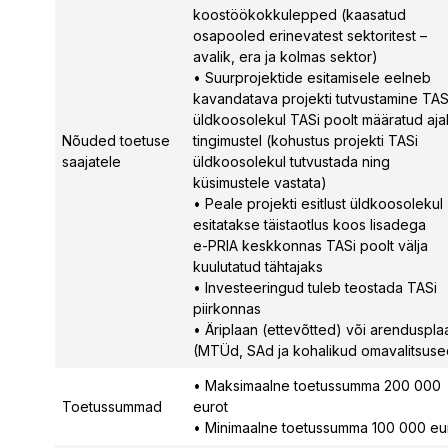
koostöökokkulepped (kaasatud
osapooled erinevatest sektoritest –
avalik, era ja kolmas sektor)
• Suurprojektide esitamisele eelneb
kavandatava projekti tutvustamine TAS
üldkoosolekul TASi poolt määratud ajal
Nõuded toetuse
tingimustel (kohustus projekti TASi
saajatele
üldkoosolekul tutvustada ning
küsimustele vastata)
• Peale projekti esitlust üldkoosolekul
esitatakse täistaotlus koos lisadega
e-PRIA keskkonnas TASi poolt välja
kuulutatud tähtajaks
• Investeeringud tuleb teostada TASi
piirkonnas
• Äriplaan (ettevõtted) või arenduspla
(MTÜd, SAd ja kohalikud omavalitsuse
• Maksimaalne toetussumma 200 000
Toetussummad
eurot
• Minimaalne toetussumma 100 000 eu