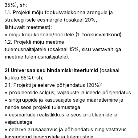
35%), sh:
1.1. Projekti mõju fookusvaldkonna arengule ja
strateegilisele eesmärgile (osakaal 20%,
lähtuvalt meetmest):
• mõju kogukonnale/noortele (1. fookusvaldkond).
1.2. Projekti mõju meetme
tulemusnäitajatele (osakaal 15%, sisu vastavalt iga
meetme tulemusnäitajatele).
2) Universaalsed hindamiskriteeriumid
(osakaal
kokku 65%), sh:
2.1. Projekti ja eelarve põhjendatus (20%):
• probleemide selgus, vajaduste ja ideede põhjendatus
• sihtgruppide ja kasusaajate selge määratlemine ja
nende seos projekti tulemustega
• eesmärkide realistlikkus ja seos probleemide ja
vajadustega
• eelarve arusaadavus ja põhjendatus ning vastavus
kavandatud tegevustele ja tulemustele