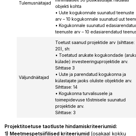
Tulemusnäitajad
objekti kohta
• Uute kogukonnale suunatud teenuste
arv – 10 kogukonnale suunatud uut teen
• Kogukonnale suunatud edasiarendatu
teenuste arv – 10 edasiarendatud teenu
Toetust saanud projektide arv (sihttase:
20), sh:
• Toetatud arukate kogukondade (aruk
külade) investeeringuprojektide arv.
Sihttase 3
• Uute ja parendatud kogukonna ja
Väljundnäitajad
külastajate jaoks oluliste objektide arv.
Sihttase: 14
• Kogukonna turvalisusele ja
toimepidevuse tõstmisele suunatud
projektide arv.
Sihttase: 3
Projektitoetuse taotluste hindamiskriteeriumid:
1) Meetmespetsiifilised kriteeriumid
(osakaal kokku