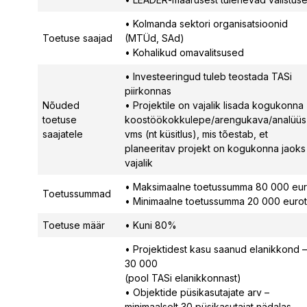
• Kolmanda sektori organisatsioonid
Toetuse saajad
(MTÜd, SAd)
• Kohalikud omavalitsused
• Investeeringud tuleb teostada TASi
piirkonnas
Nõuded
• Projektile on vajalik lisada kogukonna
toetuse
koostöökokkulepe/arengukava/analüüs
saajatele
vms (nt küsitlus), mis tõestab, et
planeeritav projekt on kogukonna jaoks
vajalik
• Maksimaalne toetussumma 80 000 eu
Toetussummad
• Minimaalne toetussumma 20 000 eurot
Toetuse määr
• Kuni 80%
• Projektidest kasu saanud elanikkond –
30 000
(pool TASi elanikkonnast)
• Objektide püsikasutajate arv –
minimaalselt 30 püsikasutajat nädalas