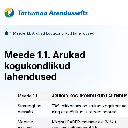
Meede 1.1. Arukad kogukondlikud lahendused
Meede 1.1. Arukad
kogukondlikud
lahendused
Meede 1.1.
ARUKAD KOGUKONDLIKUD LAHENDUS
Strateegiline
TASi piirkonnas on arukad kogukonnad
eesmärk
ning ettevõtlikud ja terved noored
Meetme
Kõigist LEADER-meetmetest 24% (1.
osakaal
fookusvaldkonnast 60%)