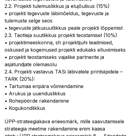
2.2. Projekti tulemuslikkus ja elujõulisus (15%)
• projekti tegevuste läbimõeldus, tegevuste ja
tulemuste selge seos
• tegevuste jätkusuutlikkus peale projekti lõppemist
2.3. Taotleja suutlikkus projekti teostamisel (10%)
• projektimeeskonna, sh projektijuhi teadmised,
oskused ja kogemused projekti edukaks elluviimiseks
• projekti teostamiseks vajalike partnerite ja
asjatundjate olemasolu
2.4. Projekti vastavus TASi läbivatele printsiipidele –
TARK (20%):
• Tartumaa eripära võimendamine
• Arukus ja uuenduslikkus
• Rohepöörde rakendamine
• Kogukondlikkus
ÜPP-strateegiakava erieesmärk, mille saavutamisele
strateegia meetme rakendamine enim kaasa