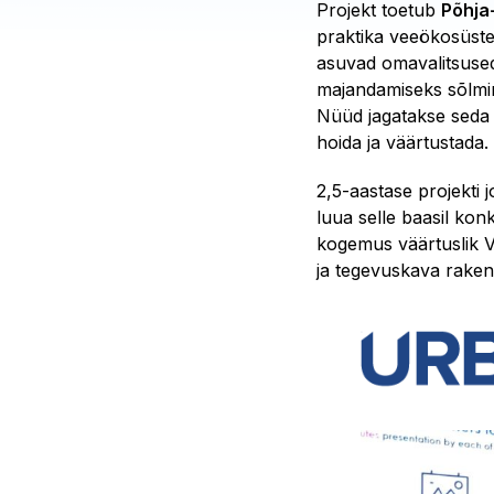
Projekt toetub
Põhja-
praktika veeökosüstee
asuvad omavalitsused,
majandamiseks sõlmin
Nüüd jagatakse seda 
hoida ja väärtustada.
2,5-aastase projekti j
luua selle baasil ko
kogemus väärtuslik V
ja tegevuskava rake