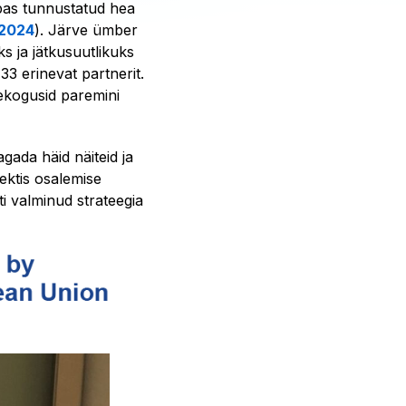
as tunnustatud hea
 2024
). Järve ümber
s ja jätkusuutlikuks
3 erinevat partnerit.
ekogusid paremini
agada häid näiteid ja
ektis osalemise
i valminud strateegia