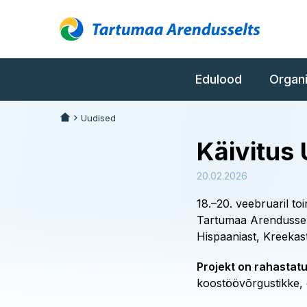
Edulood
Organ
Uudised
Käivitus
20.02.2026
18.–20. veebruaril t
Tartumaa Arendusselts
Hispaaniast, Kreekas
Projekt on rahastat
koostöövõrgustikke, e