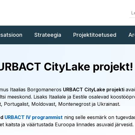
isatsioon
Strateegia
Projektitoetused
Ar
 URBACT CityLake projekt!
oimus Itaalias Borgomaneros
URBACT
CityLake projekti
avaü
i meeskond. Lisaks Itaaliale ja Eestile osalevad koostööpro
t, Portugalist, Moldovast, Montenegrost ja Ukrainast.
ud
URBACT IV programmist
ning selle eesmärk on tugevda
t kaitsta ja väärtustada Euroopa linnades asuvaid järvesid.