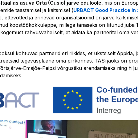
Itaalias asuva Orta (Cusio) järve eduloole,
mis on Euroop
mide taastamisel ja kaitsmisel (
URBACT Good Practice in
 ettevõtted ja erinevad organisatsioonid on järve kaitsmisek
ud koostöökokkuleppe, millega tänaseks on liitunud juba 13
kogemust rahvusvaheliselt, et aidata ka partneritel oma ve
ooksul kohtuvad partnerid eri riikides, et üksteiselt õppida, j
nkreetseid tegevusplaane oma piirkonnas. TASi jaoks on proj
õrtsjärve-Emajõe-Peipsi võrgustiku arendamiseks ning hiljut
ndamiseks.