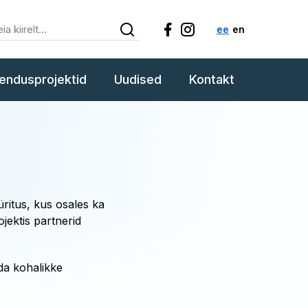
ee
en
endusprojektid
Uudised
Kontakt
ritus, kus osales ka
jektis partnerid
da kohalikke