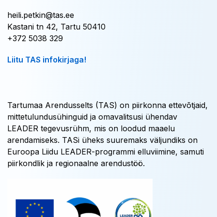
heili.petkin@tas.ee
Kastani tn 42, Tartu 50410
+372 5038 329
Liitu TAS infokirjaga!
Tartumaa Arendusselts (TAS) on piirkonna ettevõtjaid,
mittetulundusühinguid ja omavalitsusi ühendav
LEADER tegevusrühm, mis on loodud maaelu
arendamiseks. TASi üheks suuremaks väljundiks on
Euroopa Liidu LEADER-programmi elluviimine, samuti
piirkondlik ja regionaalne arendustöö.