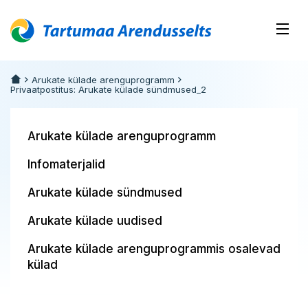
Arukate külade arenguprogramm
Privaatpostitus: Arukate külade sündmused_2
Arukate külade arenguprogramm
Infomaterjalid
Arukate külade sündmused
Arukate külade uudised
Arukate külade arenguprogrammis osalevad
külad