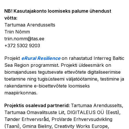
NB! Kasutajakonto loomiseks palume ühendust
võtta:
Tartumaa Arendusselts
Triin Nõmm
triin.nomm@tas.ee
+372 5302 9203
Projekt
eRural Resilience
on rahastatud Interreg Baltic
Sea Region programmist. Projekti üldeesmärk on
biomajanduses tegutsevate ettevõtete digitaliseerimise
toetamine ning tugisüsteemi väljatöötamine, testimine ja
rakendamine e-bioettevõtete loomiseks
maapiirkonnas.
Projektis osalevad partnerid:
Tartumaa Arendusselts,
Tartumaa Omavalitsuste Liit, DIGITALEUS OÜ (Eesti),
Tønder Erhvervsråd, ProVarde Erhvervsudvikling
(Taani), Gmina Bieliny, Creativity Works Europe,