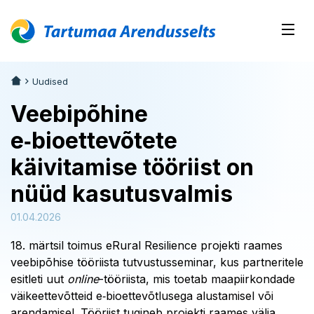
Uudised
Veebipõhine
e‑bioettevõtete
käivitamise tööriist on
nüüd kasutusvalmis
01.04.2026
18. märtsil toimus eRural Resilience projekti raames
veebipõhise tööriista tutvustusseminar, kus partneritele
esitleti uut
online
-tööriista, mis toetab maapiirkondade
väikeettevõtteid e‑bioettevõtlusega alustamisel või
arendamisel. Tööriist tugineb projekti raames välja