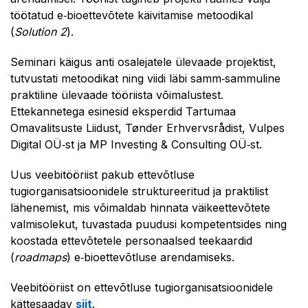
töötatud e‑bioettevõtete käivitamise metoodikal
(
Solution 2
).
Seminari käigus anti osalejatele ülevaade projektist,
tutvustati metoodikat ning viidi läbi samm‑sammuline
praktiline ülevaade tööriista võimalustest.
Ettekannetega esinesid eksperdid Tartumaa
Omavalitsuste Liidust, Tønder Erhvervsrådist, Vulpes
Digital OÜ‑st ja MP Investing & Consulting OÜ‑st.
Uus veebitööriist pakub ettevõtluse
tugiorganisatsioonidele struktureeritud ja praktilist
lähenemist, mis võimaldab hinnata väikeettevõtete
valmisolekut, tuvastada puudusi kompetentsides ning
koostada ettevõtetele personaalsed teekaardid
(
roadmaps
) e‑bioettevõtluse arendamiseks.
Veebitööriist on ettevõtluse tugiorganisatsioonidele
kättesaadav
siit
.