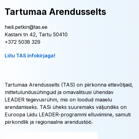
Tartumaa Arendusselts
heili.petkin@tas.ee
Kastani tn 42, Tartu 50410
+372 5038 329
Liitu TAS infokirjaga!
Tartumaa Arendusselts (TAS) on piirkonna ettevõtjaid,
mittetulundusühinguid ja omavalitsusi ühendav
LEADER tegevusrühm, mis on loodud maaelu
arendamiseks. TASi üheks suuremaks väljundiks on
Euroopa Liidu LEADER-programmi elluviimine, samuti
piirkondlik ja regionaalne arendustöö.